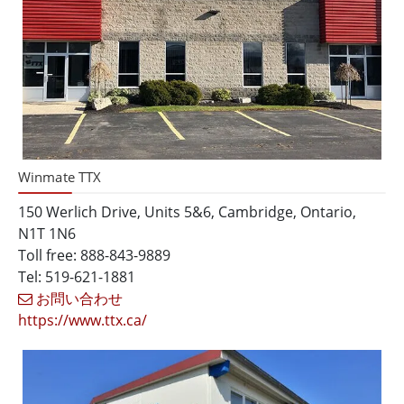
Winmate TTX
150 Werlich Drive, Units 5&6, Cambridge, Ontario,
N1T 1N6
Toll free: 888-843-9889
Tel: 519-621-1881
お問い合わせ
https://www.ttx.ca/