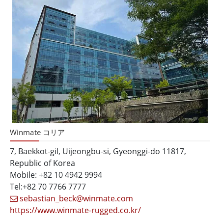
Winmate コリア
7, Baekkot-gil, Uijeongbu-si, Gyeonggi-do 11817,
Republic of Korea
Mobile: +82 10 4942 9994
Tel:+82 70 7766 7777
sebastian_beck@winmate.com
https://www.winmate-rugged.co.kr/