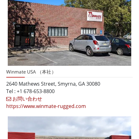
Winmate USA （本社）
2640 Mathews Street, Smyrna, GA 30080
Tel : +1 678-653-8800
お問い合わせ
https://www.winmate-rugged.com