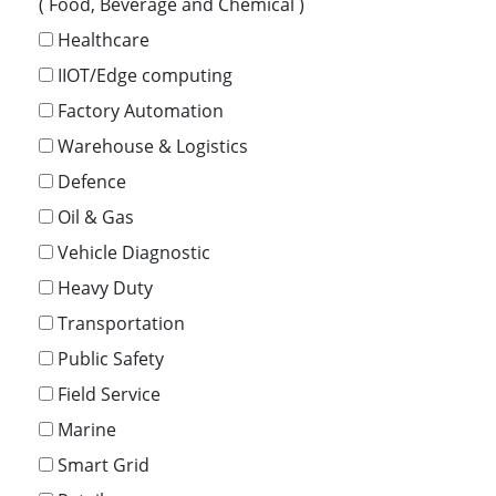
( Food, Beverage and Chemical )
Healthcare
IIOT/Edge computing
Factory Automation
Warehouse & Logistics
Defence
Oil & Gas
Vehicle Diagnostic
Heavy Duty
Transportation
Public Safety
Field Service
Marine
Smart Grid