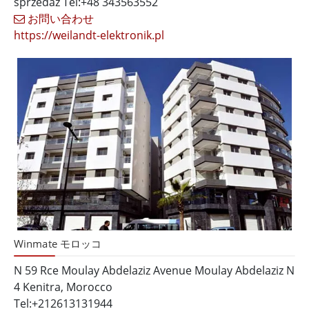
sprzedaż Tel:+48 343563552
お問い合わせ
https://weilandt-elektronik.pl
Winmate モロッコ
N 59 Rce Moulay Abdelaziz Avenue Moulay Abdelaziz N
4 Kenitra, Morocco
Tel:+212613131944