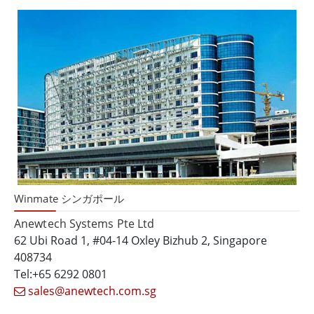
Winmate シンガポール
Anewtech Systems Pte Ltd
62 Ubi Road 1, #04-14 Oxley Bizhub 2, Singapore
408734
Tel:+65 6292 0801
sales@anewtech.com.sg