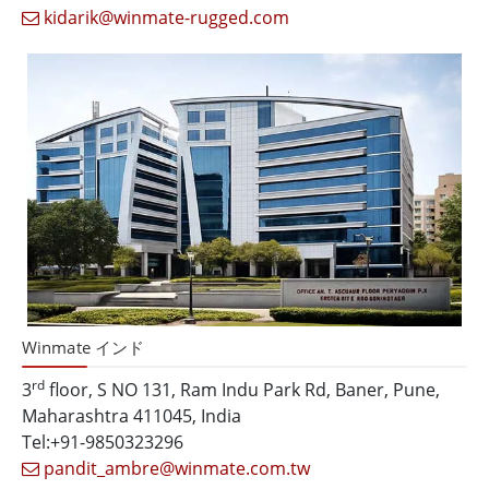
kidarik@winmate-rugged.com
Winmate インド
rd
3
floor, S NO 131, Ram Indu Park Rd, Baner, Pune,
Maharashtra 411045, India
Tel:+91-9850323296
pandit_ambre@winmate.com.tw