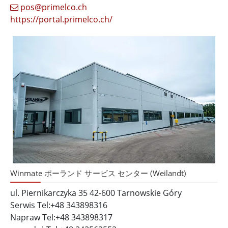
pos@primelco.ch
https://portal.primelco.ch/
Winmate ポーランド サービス センター (Weilandt)
ul. Piernikarczyka 35 42-600 Tarnowskie Góry
Serwis Tel:+48 343898316
Napraw Tel:+48 343898317