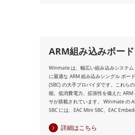
ドは柔軟性を念頭に置いて設計されて
に合わせてさまざまな構成オプション
より多くの RAM、追加のストレージ、ま
インターフェイスが必要な場合でも、
ドはニーズに合わせてカスタマイズで
計と産業グレードのコンポーネントを備え
ARM組み込みボード
みボードは、産業環境の過酷な条件に
されています。衝撃、振動、極端な温
Winmate は、幅広い組み込みシステ
あり、厳しい条件下でも信頼性の高い
に最適な ARM 組み込みシングル ボー
証します。 Winmate x86 組み込み
(SBC) の大手プロバイダです。これらの
メーション、マシン ビジョン、輸送シ
能、低消費電力、拡張性を備えた ARM
ざまな産業アプリケーションに最適で
サが搭載されています。 Winmate の AR
生産性の向上、ダウンタイムの削減に
SBC には、EAC Mini SBC、EAC Embed
はコスト削減とパフォーマンスの向上
Embedded Box PC など、さまざま
Winmate x86 Embedded Board
ァクタがあります。 EAC Mini SBC 
詳細はこちら
ケーション向けに設計された、信頼性