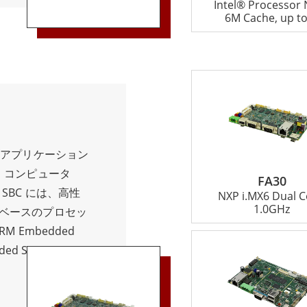
Intel® Processor
おり、特定の要件
6M Cache, up to
を利用できます。
たは特殊な I/O
この組み込みボー
きます。堅牢な設
た x86 組み込
耐えるように構築
度に対する耐性が
ム アプリケーション
継続的な動作を保
ド コンピュータ
FA30
ボードは、産業オート
 SBC には、高性
NXP i.MX6 Dual C
ステムなどのさま
1.0GHz
 ベースのプロセッ
す。効率の向上、
M Embedded
役立ち、最終的に
ded SBC、EAC
につながります。
な構成とフォーム フ
 は、幅広い産業アプリ
は、サイズ、消費電
が高く柔軟なコン