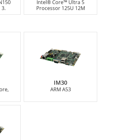
 N150
Intel® Core™ Ultra 5
 3.
Processor 125U 12M
IM30
ore,
ARM A53