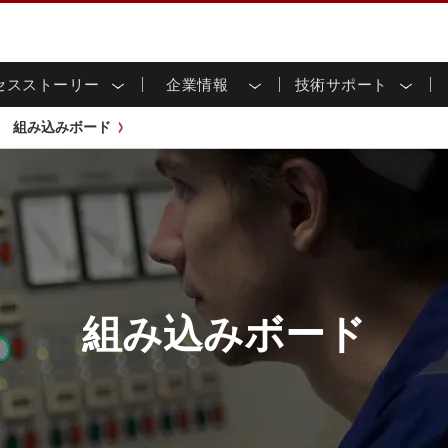
セスストーリー
企業情報
技術サポート
用ディスプレイ
応
家情報
ンロードセンター
ースレター
産業用パネルPCおよびHM
エネルギー、化学、ATEX
サステナビリティ
カスタマーサービスセン
製品仕様変更のお知らせ
組み込みボード
ッチ (P-
屋外ディスプレイ
HMI (P-CAPタッチ)
イル共有
tubeチャンネル
食品 & 衛生産業
バーチャル展示会
G-WINシリーズ /
産業用パネルPC (P-CAPタッチ)
T & エッジコンピューティン
グ
倉庫 & 物流
ンフレーム
IP67
産業用パネルPC (抵抗膜方式)
シ
リアマウント
ステンレスシリーズ
インフラ
マウント
ATEXグレード
G-WINシリーズ / IP67設計
IP65
ラックマウント
ATEXグレード
可能エネルギー
セルフサービスキオスク
タッチ
バータイプディス
バータイプパネルPC
プレイ
ype-C
＆鉱業
スマート充電ステーショ
エッジAIパネルPC
組み込みボード
OSD Box
レスシリー
込みコンピューティング
ヘルスケアグレード
PC / 防水頑丈なPC IP65
ヘルスケア堅牢タブレット
ゲートウェイ
ヘルスケアパネルPC