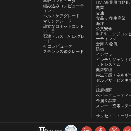
車載コンピュータ
HMI/産業用自動化
の厳しい産業環境でも確実に動作し、
組み込みコンピューテ
農業
ィング
ンテナンスのコストが削減されます。 Winma
交通
ヘルスケアグレード
食品 & 衛生産業
ITX 組み込みボードは、さまざまな産
マリングレード
海洋
頑丈なロボットコント
向けの強力で信頼性の高いコンピューテ
公共安全
ローラ
IIoT & エッジコン
ションを探している人にとって優れた
石油・ガス、ATEXグレ
ーティング
ード
パクトなサイズ、豊富な機能、堅牢な
倉庫 & 物流
AI コンピュータ
防衛
ステンレス鋼グレード
ンタイムとメンテナンスのコストを削
インフラ
インテリジェント
性と効率を向上させることができます
ットシステム
健康管理
再生可能エネルギ
セルフサービスキ
ク
政府機関
ヘビーデューティ
金属＆鉱業
スマート充電ステ
ョン
サクセスストーリ