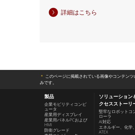
RS-232/422/485 などの複数のイ
Intel® Atom™、Celeron®、Core™
います。この SBC は、堅牢で信頼性
セッサを搭載しており、最大 16GB の 
詳細はこちら
ィング プラットフォームが必要とされ
ポートできます。これにより、複雑な
ーション、屋外キオスクでの使用に最適です
複数のアプリケーションを同時に実行
の ARM Embedded SBC には、ドライ
り、高速かつ効率的なパフォーマンス
含む Winmate 独自のソフトウェア
らに、Mini-ITX 組み込みボードには
れており、開発者が迅速に作業を開始
ネット、USB 3.0、HDMI などの幅
す。 Linux や Android などの一
装備されています。これにより、他の
システムと互換性があり、さまざまな
スとのシームレスな統合が可能になり
語と開発環境をサポートしています。 Win
＊
このページに掲載されている画像やコンテンツの
共有が容易になります。さらに、マル
みです。
組み込み SBC を使用すると、組み込み
サポートしているため、さまざまなア
ーションに信頼性の高い高性能コンピュ
対して強化された視覚体験を提供できます。 
製品
ソリューション
ューションを確実に提供できます。
クセスストーリ
み込みボードは、耐久性と信頼性も考
企業モビリティコンピ
ュータ
堅牢なロボットコ
います。工業グレードのコンポーネン
産業用ディスプレイ
ローラ
産業用パネルPCおよび
り、極端な温度、湿度、振動などの過
AI対応
HMI
エネルギー、化学
えられることがテストされています。
防衛グレード
ATEX