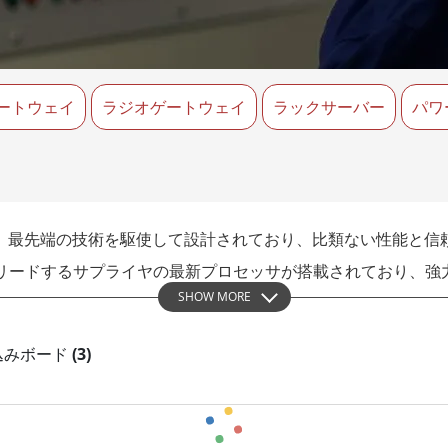
ゲートウェイ
ヘルスケアディスプレイ
More
・ガス、ATEXグレード
AI コンピュータ
Xグレード堅牢タブレット
エッジ AI モビリティ
X認定 堅牢型ハンドヘルドコンピュ
ゲートウェイ
ラジオゲートウェイ
エッジ AIパネルPC
ラックサーバー
パワ
エッジ AI コンピューティング
 グレード パネル PC
More
ルは、最先端の技術を駆使して設計されており、比類ない性能と
業界をリードするサプライヤの最新プロセッサが搭載されており、
SHOW MORE
は、拡張性、高速接続性、低消費電力を提供し、さまざまな組み込
 組み込みボード
(3)
タは、さまざまなフォームファクタと豊富な機能を備えた仕様で
pact PCI製品は、高速通信やデータ転送を必要とするアプリ
なボード、モジュール、コンピュータを提供し、要求の厳しい環