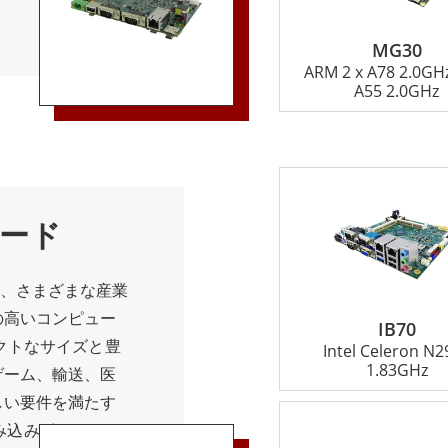
ケーションに最適
高度な処理能力、
 Cortex-A9
り、産業オートメ
MG30
リ、およびギガビット
ARM 2 x A78 2.0GHz
テムに理想的な選
C は、産業用制御
A55 2.0GHz
レードのコンポー
の使用に最適です。
ードは、効率の向
ケーション向け
減に役立ち、最終
ex-A53/A57 プロ
向上につながりま
、およびギガビット
数のインターフェ
ボード
の SBC は、マシ
どのアプリケーシ
ードは、さまざまな産業
ded Box PC
の高いコンピュー
IB70
ャを組み合わせ
クトなサイズと豊
Intel Celeron N2
ピュータです。
1.83GHz
ゲーム、輸送、医
 4GB LPDDR3 メ
しい要件を満たす
SB、HDMI、
 組み込みボードは、