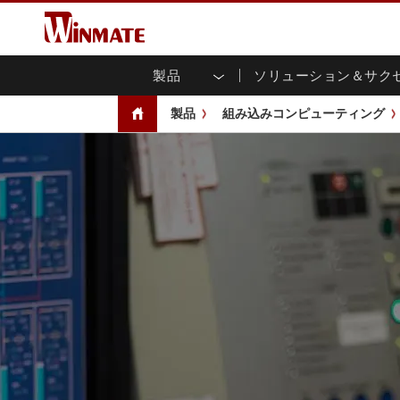
製品
ソリューション＆サク
企業モビリティコンピュータ
堅牢なロボットコントローラ
会社概要
保証
新製品情報
産業
AI対
投資
ダウ
ニュ
製品
組み込みコンピューティング
頑丈なノートパソコン
マルチタ
農業
マーケティングポータル
展示会・イベント
交通
ファ
You
CAP)
堅牢タブレットコントローラー
公共安全
コアテクノロジー
IIo
ブロ
オープ
ハンドヘルドコンピュータ
グ
シャー
Windows堅牢タブレット
パネル
Android堅牢タブレット
フロント
超堅牢タブレット
健康管理
再生
PoE
ラジオPoC
USB T
ヘビーデューティー
金属
エッジAIモビリティ
ステン
ズ
車載コンピュータ
組み
Windows 車載コンピュータ
ボックス
Android 車載コンピュータ
IoT