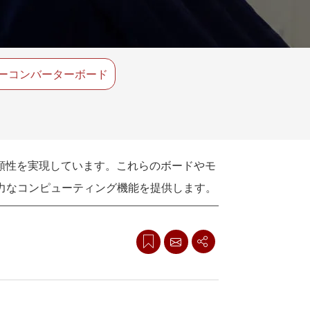
船舶用組込みコンピュータ
More
ステンレス鋼グレード
ステンレスパネルPC
ーコンバーターボード
ステンレスディスプレイ
信頼性を実現しています。これらのボードやモ
強力なコンピューティング機能を提供します。
みアプリケーションに最適です。
設計されており、ゲーム、医療、輸送業界など
ケーションに最適です。小型のフォームファクタ
境で動作するのに十分な効率性と堅牢性を備え