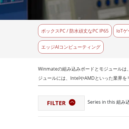
車載用タブレット
ラジオ
頑丈なロボットコントローラ
石油
エッジAIモビリティ
ATE
ロボット コントローラー
ボックスPC / 防水頑丈なPC IP65
ATE
IoT
ータ
ATEX
エッジAIコンピューティング
Winmateの組み込みボードとモジュー
ジュールには、IntelやAMDといった
同社のCOM Expressソリューション
Series in this
FILTER
Winmateのシングルボードコンピュー
の用途に適しています。WinmateのCom
が必要な場合、Winmateはコンパクト