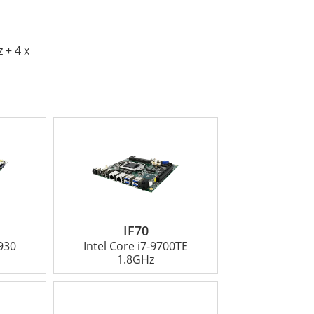
 + 4 x
IF70
930
Intel Core i7-9700TE
1.8GHz