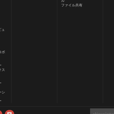
ル
ダウンタイムとメ
ファイル共有
te の Mini-
業アプリケーション
ィング ソリュー
ピュ
選択肢です。コン
設計により、ダウ
減しながら、生産
ロボ
。
ー
オス
ー
ーシ
ー