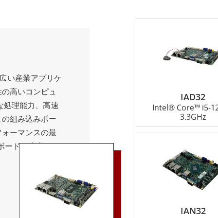
タは、世界中のOEM、システムインテグレータ、製造業者から信
のチームがお客様と緊密に連携して、お客様のニーズに確実にお
用アプリケーションのための信頼性の高い高性能なソリューシ
、幅広い産業アプリケ
の詳細については、当社のウェブサイトをご覧いただくか、当社
性の高いコンピュ
IAD32
な処理能力、高速
Intel® Core™ i5-
3.3GHz
この組み込みボー
フォーマンスの最
 ボードの中心には
強力なコンピューテ
供します。複数の
どの複数の接続オプシ
幅広い周辺機器や
IAN32
エンベデッド ボー