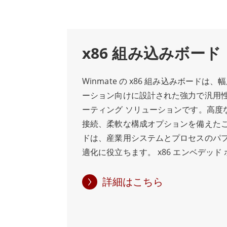
ています。
Winmateの組み込みボードコンピュー
x86 組み込みボード
することをお約束し、経験豊富なエンジニア
コンピュータを使用すれば、お客様は産業
Winmate の x86 組み込みボードは
Winmateの組込みボードとモジュール
ーション向けに設計された強力で汎用
ーティング ソリューションです。高度
接続、柔軟な構成オプションを備えた
ドは、産業用システムとプロセスのパ
適化に役立ちます。 x86 エンベデッド
Intel プロセッサが搭載されており、
ィング パフォーマンスと処理機能を提
詳細はこちら
イーサネット ポートや USB 3.0 な
ョンを備えたこの組み込みボードは、
デバイスと簡単に統合できます。 x86 