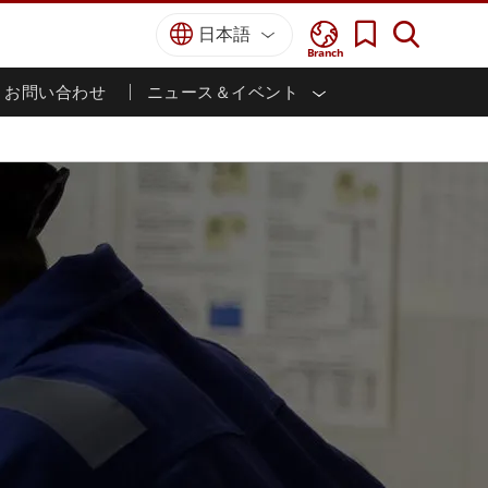
日本語
Branch
お問い合わせ
ニュース＆イベント
I
ター
防衛グレード
HMI/産業用自動化
採用情報
パートナーポータル
刊行物
防衛頑丈なノートパソコン
海洋
認証／コンプライアンス
防衛堅牢タブレット
防衛
防衛超堅牢タブレット
防衛パネルPC
インテリジェントロボットシス
テム
防衛ディスプレイ / NVIS ディスプレイ
防衛サーバー
政府機関
地上管制ステーション
ン
サクセスストーリー
マリングレード
船舶用パネルPC
船舶用ディスプレイ