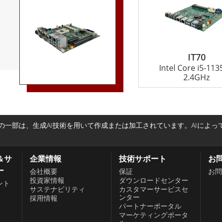
ンターフェイスを備えて
 i7 などの高性能プロ
の高いコンピューテ
DDR4 メモリをサ
る輸送、オートメ
タスクを処理し、
。 Winmate
できるようにな
バ、API、SDK を
IT70
が実現します。さ
Intel Core i5-11
がプリインストールさ
、ギガビット イーサ
2.4GHz
できるようにしま
広い接続オプションが
般的なオペレーティング
システムやデバイ
プログラミング言
、データの転送と
mate の ARM
一部は、生成AI技術を用いて作成または加工されています。AIによ
チディスプレイを
システム アプリケ
プリケーションに
ーティング ソリ
Mini-ITX 組
＆サ
企業情報
技術サポート
お
ー
慮して設計されて
会社概要
保証
お問
投資家情報
ダウンロードセンター
ント
トで構築されてお
サステナビリティ
カスタマーサービスセ
ンター
採用情報
酷な環境条件に耐
パートナーポータル
、
これにより、要求
マーケティングポータ