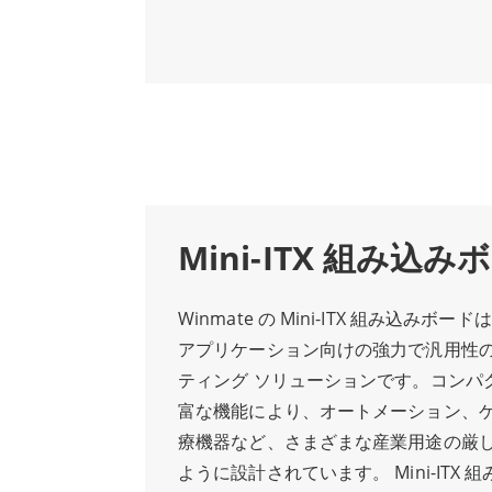
力、コストが重要な要素となるアプリ
ピューティング ソリューションです。
な、コンパクトで低電力の SBC です。 ARM
高速接続、構成可能なオプションによ
プロセッサ、最大 2GB DDR3 メモ
ーション、マシン ビジョン、輸送シス
イーサネットを備えています。この SB
択肢となります。堅牢な設計と産業グ
システム、IoT デバイス、医療機器で
ネントを備えた x86 エンベデッド ボ
より高い処理能力を必要とするアプリ
上、生産性の向上、ダウンタイムの削
に、EAC Embedded SBC は、ARM Cort
的にはコスト削減とパフォーマンスの
セッサ、最大 4GB LPDDR3 メモリ
す。
イーサネット、USB、HDMI などの複
Mini-ITX 組み込み
イスを備えた、より強力な SBC です。こ
ン ビジョン、ロボット工学、ゲームな
Winmate の Mini-ITX 組み込みボ
ョン向けに設計されています。 EAC Embed
アプリケーション向けの強力で汎用性
は、SBC の機能と堅牢なエンクロージ
ティング ソリューションです。コンパ
た、コンパクトで堅牢な組み込みコン
富な機能により、オートメーション、
ARM Cortex-A53/A57 プロセッサ、最大
療機器など、さまざまな産業用途の厳
モリ、およびギガビット イーサネット、U
ように設計されています。 Mini-ITX