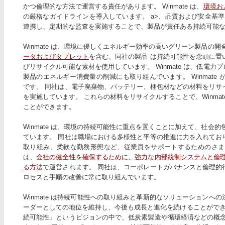
かつ倫理的な方法で運営する責任があります。 Winmate は、
環境お
の厳格なガイドラインを導入しています。 a>、品質および安全基準も同
連携し、定期的な監査を実施することで、製品が責任ある持続可能
Winmate は、環境に優しくエネルギー効率の高いグリーン製品の
ータおよびタブレット
を含む、同社の製品 は持続可能性を念頭に置
びリサイクル可能な素材を使用しています。 Winmate は、低電
製品のエネルギー消費量の削減にも取り組んでいます。 Winmate 
です。 同社は、電子廃棄物、バッテリー、梱包材などの材料をリサ
を実施しています。 これらの材料をリサイクルすることで、Winma
ことができます。
Winmate は、環境の持続可能性に重点を置くことに加えて、社会
ています。 同社は職場における多様性と平等の推進に力を入れてお
取り組み、柔軟な勤務形態など、従業員をサポートするためのさまざま
は、
会社の健全性を確保するために、強力な内部統制システムと倫理
る方法
で運営されます。 同社は、コーポレートガバナンスと倫理的
ロセスと手順の改善に常に取り組んでいます。
Winmate は持続可能性への取り組みと革新的なソリューション
ーダーとしての地位を維持し、今後も成長と進化を続けることができます
続可能性」というビジョンの中で、低炭素製造や循環経済などの概念