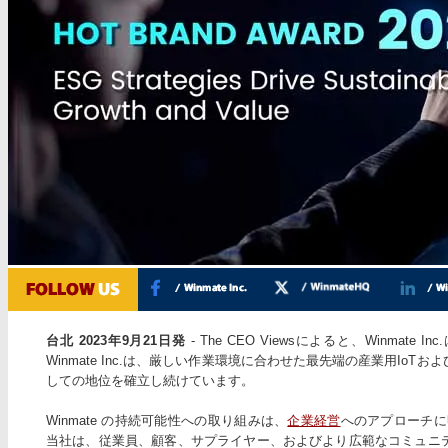
台北 2023年9月21日発
- The CEO Viewsによると、Winmat
Winmate Inc.は、厳しい作業環境に合わせた最先端の産業用Io
しての地位を確立し続けています。
Winmate の持続可能性への取り組みは、
企業経営
へのアプローチに
当社は、従業員、顧客、サプライヤー、およびより広範なコミュニ