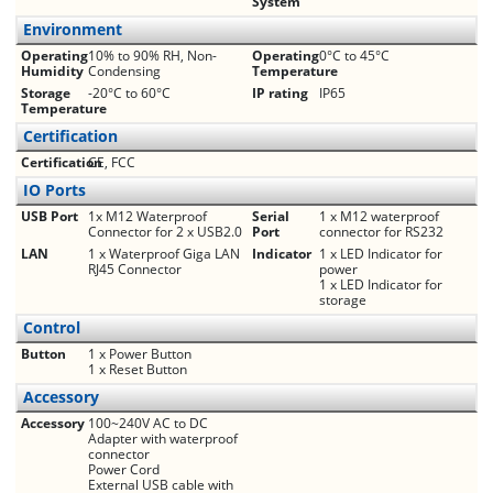
System
Environment
Operating
10% to 90% RH, Non-
Operating
0°C to 45°C
Humidity
Condensing
Temperature
Storage
-20°C to 60°C
IP rating
IP65
Temperature
Certification
Certification
CE, FCC
IO Ports
USB Port
1x M12 Waterproof
Serial
1 x M12 waterproof
Connector for 2 x USB2.0
Port
connector for RS232
LAN
1 x Waterproof Giga LAN
Indicator
1 x LED Indicator for
RJ45 Connector
power
1 x LED Indicator for
storage
Control
Button
1 x Power Button
1 x Reset Button
Accessory
Accessory
100~240V AC to DC
Adapter with waterproof
connector
Power Cord
External USB cable with