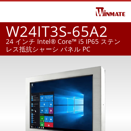
W24IT3S-65A2
24 インチ Intel® Core™ i5 IP65 ステン
レス抵抗シャーシ パネル PC