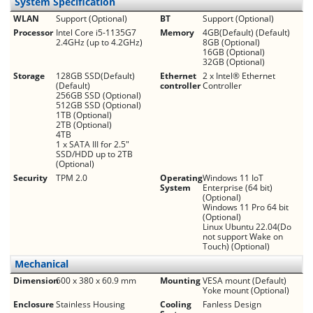
System Specification
WLAN
Support (Optional)
BT
Support (Optional)
Processor
Intel Core i5-1135G7
Memory
4GB(Default) (Default)
2.4GHz (up to 4.2GHz)
8GB (Optional)
16GB (Optional)
32GB (Optional)
Storage
128GB SSD(Default)
Ethernet
2 x Intel® Ethernet
(Default)
controller
Controller
256GB SSD (Optional)
512GB SSD (Optional)
1TB (Optional)
2TB (Optional)
4TB
1 x SATA III for 2.5"
SSD/HDD up to 2TB
(Optional)
Security
TPM 2.0
Operating
Windows 11 IoT
System
Enterprise (64 bit)
(Optional)
Windows 11 Pro 64 bit
(Optional)
Linux Ubuntu 22.04(Do
not support Wake on
Touch) (Optional)
Mechanical
Dimension
600 x 380 x 60.9 mm
Mounting
VESA mount (Default)
Yoke mount (Optional)
Enclosure
Stainless Housing
Cooling
Fanless Design