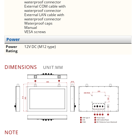
waterproof connector
External COM cable with
waterproof connector
External LAN cable with
waterproof connector
Waterproof caps
Manual
VESA screws
Power
Power
12V DC (M12 type)
Rating
DIMENSIONS
UNIT:MM
NOTE