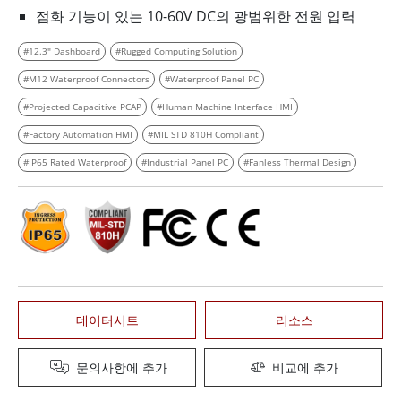
점화 기능이 있는 10-60V DC의 광범위한 전원 입력
#12.3" Dashboard
#Rugged Computing Solution
#M12 Waterproof Connectors
#Waterproof Panel PC
#Projected Capacitive PCAP
#Human Machine Interface HMI
#Factory Automation HMI
#MIL STD 810H Compliant
#IP65 Rated Waterproof
#Industrial Panel PC
#Fanless Thermal Design
데이터시트
리소스
문의사항에 추가
비교에 추가