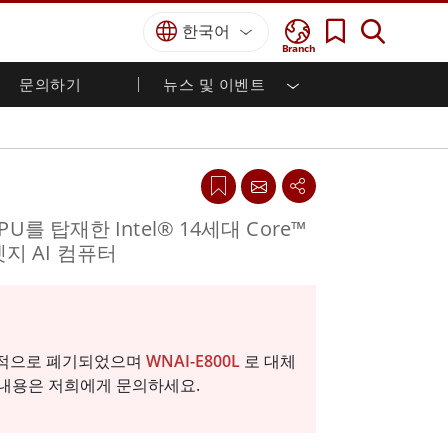
한국어
Branch
문의하기
뉴스 및 이벤트
국방 등급
HMI / 산업 자동화
경력
파트너 포털
출판물
국방부 러기드 노트북
해양
인증／준수
국방부 러기드 태블릿
방어
디펜스 울트라 러기드 태블릿
국방 패널 PC
재생 에너지
GPU를 탑재한 Intel® 14세대 Core™
디펜스 디스플레이 / NVIS 디스플레이
지 AI 컴퓨터
금속 및 광산
방어 서버
지상 관제소
해양 등급
 단계적으로 폐기되었으며
WNAI-E800L
로 대체
 내용은 저희에게 문의하세요.
해양 패널 PC
해양 디스플레이
해양 임베디드 컴퓨터