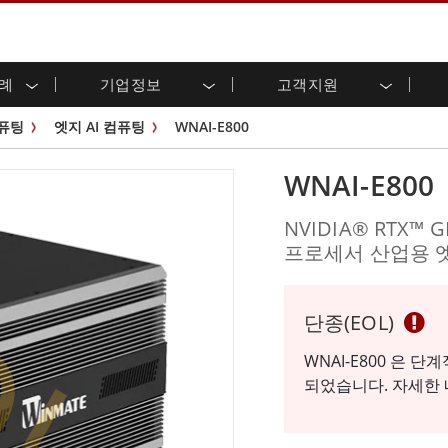
사례
기업정보
고객지원
용 디스플레이
준비
자 관계
로드 센터
레터
산업용 패널 PC 및 HMI
에너지, 화학, ATEX 제품
시민권
고객 서비스 센터
제품 변경 알림
컴퓨팅
엣지 AI 컴퓨팅
WNAI-E800
(P-CAP)
실외 디스플레이
HMI(P-CAP 터치)
 공유
브 채널
식품 및 위생 산업
VR 엑스포
프레임
G-WIN 시리즈 /
산업용 패널 PC(P-CAP Touch)
WNAI-E800
T 및 엣지 컴퓨팅
그
창고 및 물류
IP67
산업용 패널 PC(저항막 터치)
후면 마운트
마운트
스테인리스 시리즈
형 로보틱스 시스템
헬스케어
NVIDIA® RTX™ 
ATEX 등급
OL
P65
G-WIN 시리즈 / IP67 설계
프로세서 산업용 엣
헤비 듀티
랙 마운트
터치
ATEX 등급
바 유형 디스플레
 사례
ype-C
바 타입 패널 PC
이
리스 시리
엣지 AI 패널 PC
단종(EOL)
OSD 박스
디드 컴퓨팅
헬스케어 등급
WNAI-E800 은
되었습니다. 자세한
C / 방수 러기드 PC IP65
의료용 러기드 태블릿
게이트웨이
의료용 패널 PC
 게이트웨이
헬스케어 디스플레이