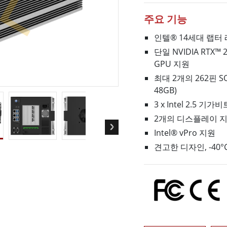
More
주요 기능
및 가스, ATEX 등급
AI 컴퓨터
 등급 러기드 태블릿
엣지 AI 모빌리티
인텔® 14세대 랩터 레
X 등급 내구성형 핸드헬드
엣지 AI 패널 PC
단일 NVIDIA RTX™ 2
 등급 패널 PC
엣지 AI 컴퓨팅
GPU 지원
More
최대 2개의 262핀 S
48GB)
3 x Intel 2.5 
2개의 디스플레이 지원, 
Intel® vPro 지원
견고한 디자인, -40°C