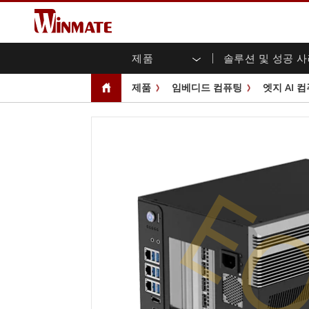
제품
솔루션 및 성공 
엔터프라이즈 모빌리티
견고한 로봇 컨트롤러 솔루션
Winmate에 대하여
보증
새로운 제품
산업
AI 
투자
다운
뉴스
제품
임베디드 컴퓨팅
엣지 AI 
러기드 노트북
멀티터치
농업
마케팅 포털
무역 박람회 이벤트
교통
파일
유튜
러기드 태블릿 컨트롤러
오픈 
공공 안전
핵심 기술
IIo
블로
휴대용 컴퓨터
섀시
Windows 러기드 태블릿
패널 
인프라
지능
E
안드로이드 러기드 태블릿
전면 I
셀프 서비스 키오스크
정부
울트라 러기드 태블릿
PoE 
스마트 충전소
성공
라디오 PoC
USB T
엣지 AI 모빌리티
스테인
즈
차량 탑재형 컴퓨터
임베
Windows 차량 탑재 컴퓨터
박스 P
안드로이드 차량 탑재 컴퓨터
IoT 
차량 탑재 컴퓨터용 태블릿
라디오