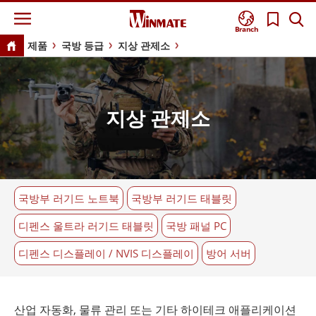
Branch
제품
국방 등급
지상 관제소
지상 관제소
국방부 러기드 노트북
국방부 러기드 태블릿
디펜스 울트라 러기드 태블릿
국방 패널 PC
디펜스 디스플레이 / NVIS 디스플레이
방어 서버
산업 자동화, 물류 관리 또는 기타 하이테크 애플리케이션