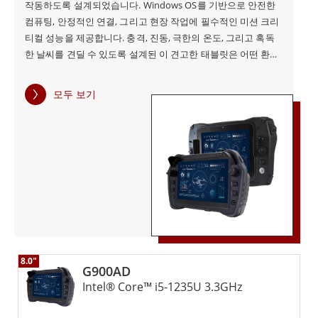
작동하도록 설계되었습니다. Windows OS를 기반으로 안전한
애플리케이션에 적합한 다양한 유형의 로봇과의 높은 호환
컴퓨팅, 안정적인 연결, 그리고 현장 작업에 필수적인 미션 크리
성 등이 있습니다. 산업 자동화 분야에서는 공장 생산 라인
티컬 성능을 제공합니다. 충격, 진동, 극한의 온도, 그리고 혹독
한 날씨를 견딜 수 있도록 설계된 이 견고한 태블릿은 어떤 환경
의 생산 효율성을 높이고 인건비를 절감하며 제품 품질을
에서도 안정적으로 사용할 수 있도록 설계되었습니다. 휴대성이
향상시키는 Winmate 로봇 제어 GCS를 사용할 수 있습니
뛰어나면서도 내구성이 뛰어난 폼팩터는 국방 통신, 지휘, 통제
모두 보기
및 전술 기동에 필수적입니다.
다. 물류 관리 분야에서는 창고와 물류 센터에서 물품을 빠
르게 분류하고 배송하기 위해 자동화된 로봇을 효과적으로
관리합니다. 하이테크 애플리케이션에서는 연구 개발 분야
의 복잡한 로봇 실험과 애플리케이션을 지원하여 기술 혁
신을 주도합니다. Winmate 로봇 제어 GCS를 선택한다는
것은 안정적이고 효율적이며 신뢰할 수 있는 고급 로봇 제
어 시스템을 선택한다는 것을 의미합니다. Winmate의 기
8.0"
술 팀은 광범위한 경험을 보유하고 있으며 시스템의 장기
G900AD
Intel® Core™ i5-1235U 3.3GHz
적인 안정적인 운영을 보장하기 위해 포괄적인 지원과 서
비스를 제공할 수 있습니다. 결론적으로 Winmate 로봇 제