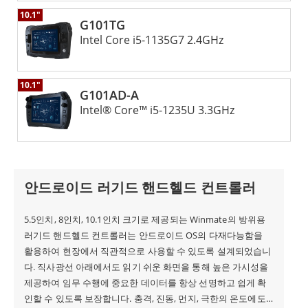
어 GCS는 작업 효율성 향상, 운영 비용 절감 및 제품 품질
10.1"
G101TG
향상에 상당한 이점을 제공하는 강력한 고성능 로봇 제어
Intel Core i5-​1135G7 2.4GHz
시스템입니다. 산업 분야에 관계없이 이 시스템은 자동화
및 인텔리전스 목표를 달성하는 데 도움이 될 수 있습니다.
10.1"
G101AD-A
신뢰할 수 있는 로봇 제어 솔루션을 찾고 있다면 Winmate
Intel® Core™ i5-1235U 3.3GHz
로봇 제어 GCS가 완벽한 선택입니다.
Winmate 지상 관제 스테이션은 UAV 운영을 위한 강력하
안드로이드 러기드 핸드헬드 컨트롤러
고 안정적인 솔루션입니다. 직관적인 사용자 인터페이스,
고급 비행 제어 및 모니터링 기능, 원활한 페이로드 관리,
5.5인치, 8인치, 10.1인치 크기로 제공되는 Winmate의 방위용
강력한 연결성, 견고한 설계를 갖춘 Winmate GCS는 운영
러기드 핸드헬드 컨트롤러는 안드로이드 OS의 다재다능함을
활용하여 현장에서 직관적으로 사용할 수 있도록 설계되었습니
자가 자신감을 가지고 UAV 임무를 효율적으로 제어하고
다. 직사광선 아래에서도 읽기 쉬운 화면을 통해 높은 가시성을
모니터링할 수 있도록 지원합니다. Winmate 지상 관제 스
제공하여 임무 수행에 중요한 데이터를 항상 선명하고 쉽게 확
인할 수 있도록 보장합니다. 충격, 진동, 먼지, 극한의 온도에도
테이션에 투자하여 UAV 운영의 성능과 안정성을 새로운