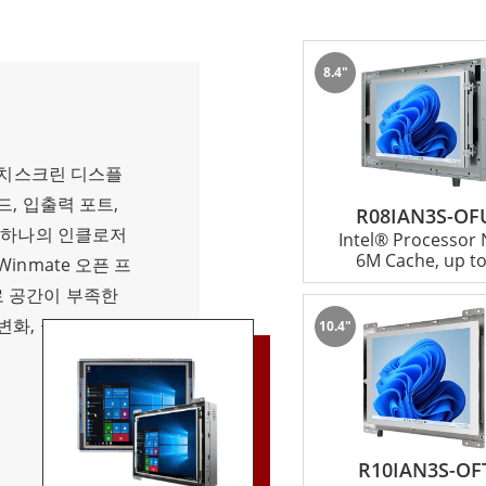
이트가 용이한 모바일 및 비용 효율적인 솔루션을 제공합니다.
8.4"
 전원 회로, 전체 I/O 지원은 물론 유연한 마운팅 옵션과 Winma
, 공급 관리, 키오스크 및 산업 제어 시스템을 포함한 다양한 
 터치스크린 디스플
노력은 단순히 패널 PC를 제공하는 것 이상으로 확장됩니다. 또
, 입출력 포트,
R08IAN3S-OF
공합니다. 산업용 터치 스크린 솔루션과 특정 요구 사항을 충족할
를 하나의 인클로저
Intel® Processor
6M Cache, up to
inmate 오픈 프
 공간이 부족한
변화, 극심한 더위
10.4"
 진동 등 열악한 산
.
R10IAN3S-OF