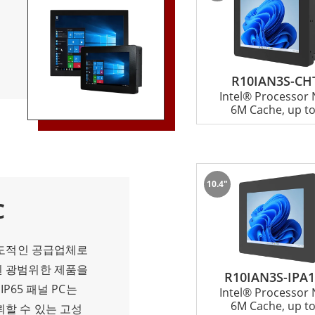
 자동화와 같은 산
PC의 주요 장점 중
 진동, 충격, 극한
양한 산업 환경에서
R10IAN3S-CH
 설계로 기계적 고
Intel® Processor
연장합니다. 섀시
6M Cache, up to
기입니다. 이러한 장
타워형 컴퓨터보다
부족한 애플리케이
패널 PC는 고도로
10.4"
 조정할 수 있습니
C
 등 다양한 주변기기
라서 디바이스를 다
선도적인 공급업체로
할 수 있습니다. 섀
된 광범위한 제품을
R10IAN3S-IPA
모리, 스토리지 용
P65 패널 PC는
Intel® Processor
니다. 이러한 장치
6M Cache, up to
뢰할 수 있는 고성