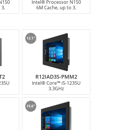
 N150
Intel® Processor N150
 3.
6M Cache, up to 3.
12.1"
T2
R12IAD3S-PMM2
1235U
Intel® Core™ i5-1235U
3.3GHz
15.6"