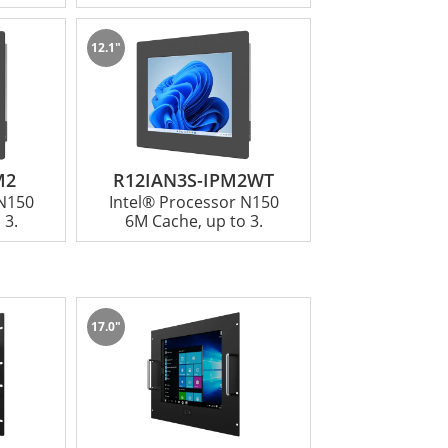
12.1"
M2
R12IAN3S-IPM2WT
 N150
Intel® Processor N150
 3.
6M Cache, up to 3.
17.0"