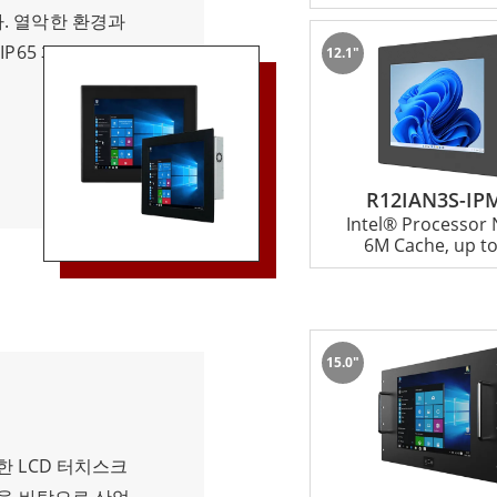
까다로운 애플리케
. 열악한 환경과
다양한 옵션으로
P65 패널 PC는
12.1"
조와 사용자 지정 옵
지, 습기 및 기타
. 많은 기기에
라서 식음료, 제약,
 다른 기기 및 네트
다. IP65 패널
널 PC는 산업용
 구성으로 강력한
이 뛰어나며 고도로
R12IAN3S-IP
니다. 패널 PC에
Intel® Processor
견고한 구조, 컴팩
서가 탑재되어 있어
6M Cache, up to
 갖춘 이 디바이스
제공합니다. 또한
본적인 엔트리 레벨
, 직렬 포트 등 다양
한 고성능 디바이
 시스템과 원활하게
섀시 패널 PC가
페이스는 직관적이고
15.0"
자가 애플리케이션
, 안정적인 성능,
컴퓨팅 솔루션이
한 LCD 터치스크
 이상적인 선택입니