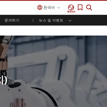
한국어
Branch
문의하기
뉴스 및 이벤트
국방 등급
HMI / 산업 자동화
경력
파트너 포털
출판물
국방부 러기드 노트북
해양
인증／준수
국방부 러기드 태블릿
방어
디펜스 울트라 러기드 태블릿
국방 패널 PC
재생 에너지
디펜스 디스플레이 / NVIS 디스플레이
금속 및 광산
방어 서버
지상 관제소
치)
해양 등급
해양 패널 PC
해양 디스플레이
해양 임베디드 컴퓨터