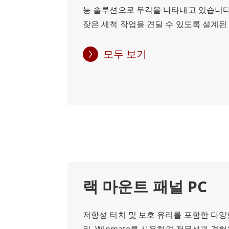
는 기본 사양을 갖춘 보급형 모델부터 
능 솔루션으로 두각을 나타내고 있습니다
이션을 위해 설계된 고성능 시스템까지 
잦은 세척 작업을 견딜 수 있도록 설계된 I
제공됩니다. 섀시 패널 PC는 견고한 구
방수 및 방진 전면 패널을 갖추고 있어 먼
션 외에도 다양한 연결 옵션을 제공합니다
오염 물질로부터 보호할 수 있습니다. 따
모두 보기
Wi-Fi 및 BT 연결 기능이 내장되어 있어
제조 등의 산업에서 사용하기에 이상적입니
워크에 쉽게 연결할 수 있습니다. 섀시 패
PC는 견고한 디자인뿐만 아니라 유연한
컴퓨팅 요구에 맞는 안정적이고 내구성
성능을 자랑하므로 다양한 분야에 적합합
맞춤화할 수 있는 솔루션을 제공합니다. 
는 인텔 코어 및 셀러론 등 최신 프로세
트한 크기, 다양한 커스터마이징 옵션을
까다로운 작업에도 충분한 처리 능력을 
는 다양한 산업 분야에 적합합니다. 기
IP65 패널 PC는 여러 개의 USB, 이더넷
시스템부터 까다로운 애플리케이션을 위
한 연결 옵션을 제공하여 기존 장비 및
스까지 모든 요구 사항을 충족할 수 있는 
통합할 수 있습니다. 터치스크린 인터
있습니다.
사용자 친화적인 환경을 제공하여 작업
랙 마운트 패널 PC
을 쉽게 탐색할 수 있습니다. 견고한 구조
유연한 구성으로 견고하고 내구성 있는 
저항성 터치 및 보호 유리를 포함한 다양
필요한 산업 및 상업용 애플리케이션에