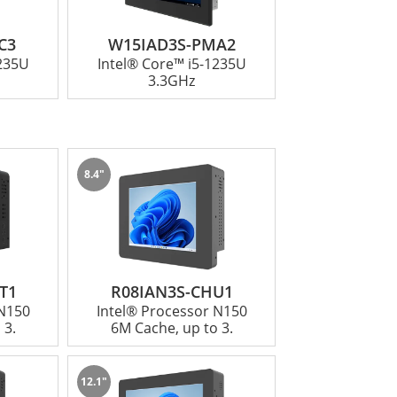
C3
W15IAD3S-PMA2
1235U
Intel® Core™ i5-1235U
3.3GHz
8.4"
T1
R08IAN3S-CHU1
 N150
Intel® Processor N150
 3.
6M Cache, up to 3.
12.1"