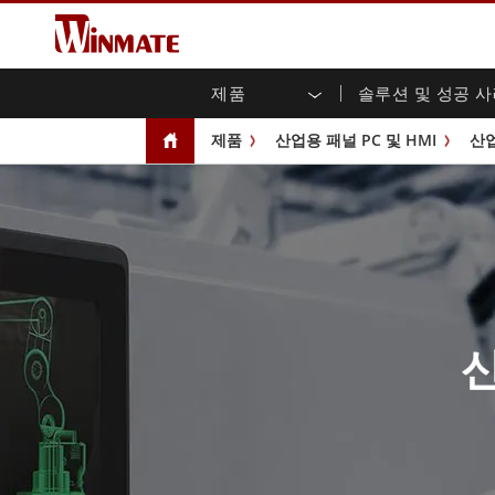
제품
솔루션 및 성공 
엔터프라이즈 모빌리티
견고한 로봇 컨트롤러 솔루션
Winmate에 대하여
보증
새로운 제품
산업
AI 
투자
다운
뉴스
제품
산업용 패널 PC 및 HMI
산업
러기드 노트북
멀티터치
농업
마케팅 포털
무역 박람회 이벤트
교통
파일
유튜
러기드 태블릿 컨트롤러
오픈 
공공 안전
핵심 기술
IIo
블로
휴대용 컴퓨터
섀시
Windows 러기드 태블릿
패널 
인프라
지능
안드로이드 러기드 태블릿
전면 I
셀프 서비스 키오스크
정부
울트라 러기드 태블릿
PoE 
스마트 충전소
성공
라디오 PoC
USB T
엣지 AI 모빌리티
스테인
산
즈
차량 탑재형 컴퓨터
임베
Windows 차량 탑재 컴퓨터
박스 P
안드로이드 차량 탑재 컴퓨터
IoT 
차량 탑재 컴퓨터용 태블릿
라디오