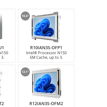
10.4"
te 특유의 견고한 빌드를 포함하는 차세대 HMI
애플리케이션에서 사용하기에 이상적입니다.
한 고객 만족을 최우선으로 생각하며 고객의 성공
U1
R10IAN3S-OFP1
 수 있는 방법에 대해 자세히 알아보려면 지금
 N150
Intel® Processor N150
 3.
6M Cache, up to 3.
12.1"
T2
R12IAN3S-OFM2