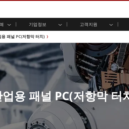
사례
기업정보
고객지원
용 디스플레이
준비
자 관계
로드 센터
레터
산업용 패널 PC 및 HMI
에너지, 화학, ATEX 제품
시민권
고객 서비스 센터
제품 변경 알림
용 패널 PC(저항막 터치)
(P-CAP)
실외 디스플레이
HMI(P-CAP 터치)
 공유
브 채널
식품 및 위생 산업
VR 엑스포
프레임
G-WIN 시리즈 /
산업용 패널 PC(P-CAP Touch)
T 및 엣지 컴퓨팅
그
창고 및 물류
IP67
산업용 패널 PC(저항막 터치)
후면 마운트
마운트
스테인리스 시리즈
형 로보틱스 시스템
헬스케어
ATEX 등급
P65
G-WIN 시리즈 / IP67 설계
헤비 듀티
랙 마운트
터치
ATEX 등급
바 유형 디스플레
 사례
ype-C
바 타입 패널 PC
이
리스 시리
엣지 AI 패널 PC
업용 패널 PC(저항막 터
OSD 박스
디드 컴퓨팅
헬스케어 등급
C / 방수 러기드 PC IP65
의료용 러기드 태블릿
게이트웨이
의료용 패널 PC
 게이트웨이
헬스케어 디스플레이