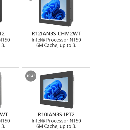
T2
R12IAN3S-CHM2WT
 N150
Intel® Processor N150
 3.
6M Cache, up to 3.
10.4"
1WT
R10IAN3S-IPT2
 N150
Intel® Processor N150
 3.
6M Cache, up to 3.