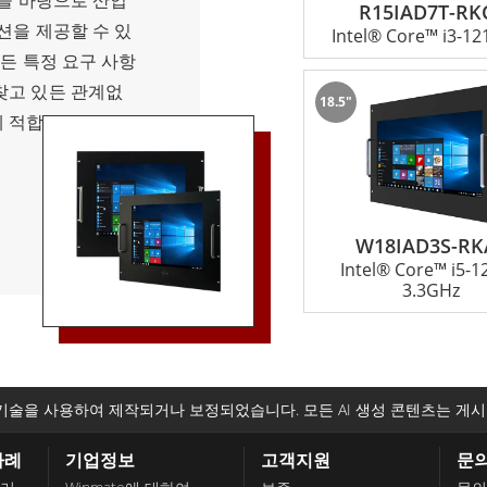
험을 바탕으로 산업
R15IAD7T-RK
플리케이션에 관계없
션을 제공할 수 있
Intel® Core™ i3-1
 없는 운영을 보장하는
있든 특정 요구 사항
습니다.
찾고 있든 관계없
18.5"
 적합한 랙 마운
inmate에 문의
 있습니다. 당사의
고 귀하의 비즈니
요한 지원과 안내를
W18IAD3S-RK
Intel® Core™ i5-
 신뢰성, 고객 서비
3.3GHz
퓨팅 요구사항에
로 안심하고 사용할
기술을 사용하여 제작되거나 보정되었습니다. 모든 AI 생성 콘텐츠는 게시
사례
기업정보
고객지원
문