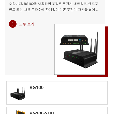
소합니다. RG100을 사용하면 조직은 무전기 네트워크, 엔드포
인트 또는 사용 주파수에 관계없이 기존 무전기 자산을 쉽게 연
결하고 활용할 수 있습니다. Winmate RG100은 사용자에게 다
양한 이점을 제공하는 완벽한 기능을 갖춘 플랫폼입니다. 이 디
모두 보기
바이스를 통해 무전기 사용자는 모든 SIP 엔드 디바이스의 사용
자와 직접 통신하고 동일한 음성 회의에 참여할 수 있습니다. 매
우 직관적이고 사용자 친화적으로 설계되어 사용자가 필요한 기
능에 빠르고 쉽게 액세스할 수 있습니다. Winmate RG100의 주
요 이점 중 하나는 유연성입니다. 이 디바이스는 광범위한 프로
토콜을 지원하므로 사용자가 다양한 무전 시스템에 연결할 수
있습니다. 즉, 조직은 서로 다른 무전 시스템을 단일 네트워크에
통합하고 서로 효과적으로 통신할 수 있습니다. Winmate
RG100은 신뢰성이 높고 견고하여 까다로운 환경에서도 사용하
기에 이상적입니다. 이 디바이스는 혹독한 기상 조건을 견딜 수
있도록 설계되었으며 극한의 온도에서도 효과적으로 작동할 수
RG100
있습니다. 따라서 다양한 산업, 정부 및 공공 안전 환경에서 사용
하기에 적합합니다. 또한 확장성이 뛰어나기 때문에 조직의 변
화하는 요구 사항을 충족하기 위해 필요에 따라 확장할 수 있는
것도 Winmate RG100의 장점입니다. 즉, 시간이 지남에 따라 조
RG100-SUIT