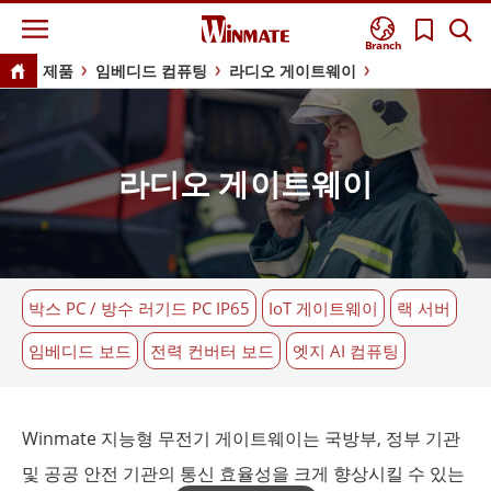
Branch
제품
임베디드 컴퓨팅
라디오 게이트웨이
라디오 게이트웨이
박스 PC / 방수 러기드 PC IP65
IoT 게이트웨이
랙 서버
임베디드 보드
전력 컨버터 보드
엣지 AI 컴퓨팅
Winmate 지능형 무전기 게이트웨이는 국방부, 정부 기관
및 공공 안전 기관의 통신 효율성을 크게 향상시킬 수 있는