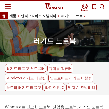
Branch
제품
엔터프라이즈 모빌리티
러기드 노트북
러기드 노트북
러기드 태블릿 컨트롤러
휴대용 컴퓨터
Windows 러기드 태블릿
안드로이드 러기드 태블릿
울트라 러기드 태블릿
라디오 PoC
엣지 AI 모빌리티
Winmate는 견고한 노트북, 산업용 노트북, 러기드 노트북