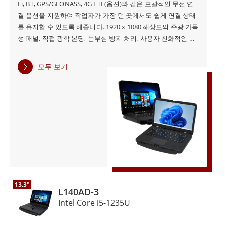
Fi, BT, GPS/GLONASS, 4G LTE(옵션)와 같은 포괄적인 무선 연
설계되었습니다. 현장 서비스 작업을 위한 견고한 노트북
결 옵션을 지원하여 작업자가 가장 먼 곳에서도 쉽게 연결 상태
이 필요하든, 산업용 러기드 노트북이 필요하든 Winmate
를 유지할 수 있도록 해줍니다. 1920 x 1080 해상도의 주광 가독
성 패널, 직접 광학 본딩, 눈부심 방지 처리, 사용자 친화적인 투
는 고객의 요구를 충족하는 올바른 솔루션을 제공합니다.
영 정전식 터치 스크린을 갖춘 Winmate L140 시리즈 방수 노트
북은 열악하고 까다로운 환경에서 작업하는 사람들에게 탁월한
모두 보기
선택이 될 것입니다. Winmate L140TG 러기드 노트북은 가장 혹
지금 다양한 러기드 노트북을 살펴보고 Winmate의 안정
독한 환경을 견디면서도 최고 수준의 기능적 연결성을 유지하도
적이고 탄력적인 컴퓨팅 솔루션으로 운영 효율성을 향상시
록 특별히 설계되었습니다. 이 러기드 노트북은 모든 종류의 환
킬 수 있는 방법을 알아보세요. Winmate에 문의하여 제품
경 위험으로부터 더욱 견고하게 만들어져 경찰, 소방대, 구조 서
비스 등 공공 부문 종사자에게 탁월한 선택이 될 것입니다.
에 대해 자세히 알아보고 특정 산업 애플리케이션에 어떤
Winmate L140TG 러기드 노트북은 다른 기술로는 견딜 수 없는
이점을 제공할 수 있는지 알아보세요.
까다로운 공공 부문 환경에서 일하는 사람들에게 이상적인 솔루
션입니다. 이 혁신적인 시스템은 사고의 모든 단계에서 운영 센
터와 통신하고 지휘관에게 다양한 관리 및 의사 결정 지원 도구
를 제공하도록 설계되었습니다. 또한, 견고한 폼 팩터로 작고 가
13.3"
벼운 차세대 휴대성을 제공하는 Winmate L140TG 러기드 노트
L140AD-3
북이 특징입니다. 방수 설계로 어떤 날씨 조건에서도 손상 없이
Intel Core i5-1235U
사용할 수 있으며, 포괄적인 무선 연결 옵션을 통해 사용자가 어
디에 있든 연결 상태를 유지할 수 있습니다. Winmate L140TG