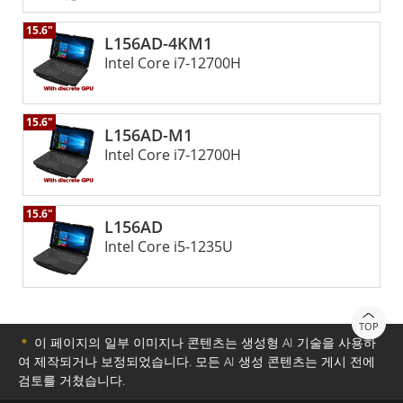
대한 고객의 요구를 충족하기 위해 고객과 긴밀히 협력하고 있
습니다. 또한 Winmate의 최첨단 GPU 기술 도입은 강력한 GPU
15.6"
L156AD-4KM1
가 방대한 양의 데이터를 로컬에서 처리하고 중요한 애플리케이
Intel Core i7-12700H
션의 효율성과 응답성을 향상시키는 데 중추적인 역할을 하는
엣지 AI 컴퓨팅의 추세와도 일치합니다. Winmate의 러기드 노
트북을 통해 전문가들은 GPU 가속 컴퓨팅의 강력한 성능을 활
15.6"
용하여 복잡한 작업을 손쉽게 처리하고 모든 작업에서 최적의
L156AD-M1
성능과 안정성을 보장할 수 있습니다.
Intel Core i7-12700H
15.6"
L156AD
Intel Core i5-1235U
TOP
＊
이 페이지의 일부 이미지나 콘텐츠는 생성형 AI 기술을 사용하
여 제작되거나 보정되었습니다. 모든 AI 생성 콘텐츠는 게시 전에
검토를 거쳤습니다.