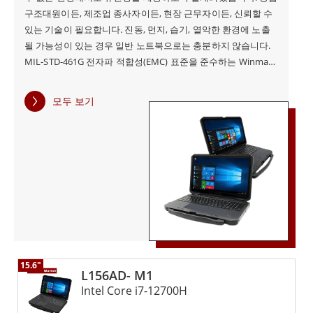
구조대원이든, 제조업 종사자이든, 현장 근무자이든, 신뢰할 수
있는 기술이 필요합니다. 진동, 먼지, 습기, 열악한 환경에 노출
될 가능성이 있는 경우 일반 노트북으로는 충분하지 않습니다.
MIL-STD-461G 전자파 적합성(EMC) 표준을 준수하는 Winmate
러기드 노트북 L156 시리즈는 전자파 간섭 위험을 완화하기 위
해 엄격한 테스트를 거쳤습니다. 이 인증은 신뢰성이 타협할 수
모두 보기
없는 고위험 환경에서 운영 무결성을 보장합니다. Winmate 러
기드 노트북 L156 시리즈는 인텔부터 NVIDIA까지 다양한 그래
픽 카드 옵션도 제공합니다. 최첨단 노트북 워크스테이션을 구
동하는 데 탁월한 성능을 발휘하는 것으로 유명한 NVIDIA
T1000 및 A2000과 같은 강력한 GPU를 갖춘 Winmate의 제품은
엔지니어링 및 디자인에서 콘텐츠 제작에 이르기까지 다양한 분
야에 적합합니다. 마찬가지로 인텔 A370M으로 대표되는 인텔
의 고급 그래픽 카드의 통합은 최고 수준의 성능을 요구하는 산
업 환경에 맞춤형 이점을 제공합니다. Winmate는 일반적인 컴
퓨터 이상의 이동성과 위험 보호 기능을 제공하는 러기드 노트
15.6"
북 시리즈를 제공합니다. Winmate는 최신 애플리케이션을 처
L156AD- M1
리할 수 있고, 어디에 있든 연결이 가능하며, 다양한 극한 환경에
Intel Core i7-12700H
서도 기능을 유지하면서 장시간 지속되는 성능을 갖춘 컴퓨터에