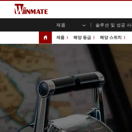
제품
솔루션 및 성공 
엔터프라이즈 모빌리티
견고한 로봇 컨트롤러 솔루션
Winmate에 대하여
보증
새로운 제품
산업
AI 
투자
다운
뉴스
제품
해양 등급
해양 스위치
러기드 노트북
멀티터치
농업
마케팅 포털
무역 박람회 이벤트
교통
파일
유튜
러기드 태블릿 컨트롤러
오픈 
공공 안전
핵심 기술
IIo
블로
휴대용 컴퓨터
섀시
Windows 러기드 태블릿
패널 
인프라
지능
안드로이드 러기드 태블릿
전면 I
셀프 서비스 키오스크
정부
울트라 러기드 태블릿
PoE 
스마트 충전소
성공
라디오 PoC
USB T
엣지 AI 모빌리티
스테인
즈
차량 탑재형 컴퓨터
임베
Windows 차량 탑재 컴퓨터
박스 P
안드로이드 차량 탑재 컴퓨터
IoT 
차량 탑재 컴퓨터용 태블릿
라디오