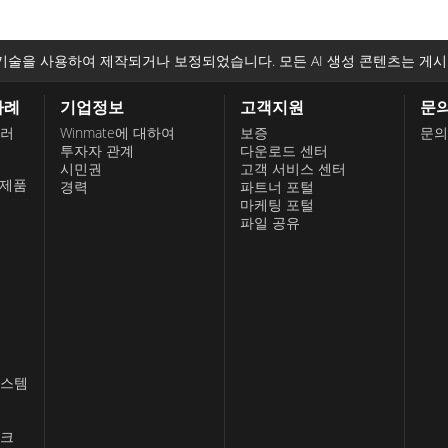
기술을 사용하여 제작되거나 보정되었습니다. 모든 AI 생성 콘텐츠는 게시
사례
기업정보
고객지원
문
롤러
Winmate에 대하여
보증
문의
투자자 관계
다운로드 센터
시민권
고객 서비스 센터
 제품
경력
파트너 포털
마케팅 포털
파일 공유
시스템
스크