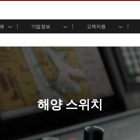
사례
기업정보
고객지원
용 디스플레이
준비
자 관계
로드 센터
레터
산업용 패널 PC 및 HMI
에너지, 화학, ATEX 제품
시민권
고객 서비스 센터
제품 변경 알림
(P-CAP)
실외 디스플레이
HMI(P-CAP 터치)
 공유
브 채널
식품 및 위생 산업
VR 엑스포
프레임
G-WIN 시리즈 /
산업용 패널 PC(P-CAP Touch)
T 및 엣지 컴퓨팅
그
창고 및 물류
IP67
산업용 패널 PC(저항막 터치)
후면 마운트
마운트
스테인리스 시리즈
형 로보틱스 시스템
헬스케어
ATEX 등급
P65
G-WIN 시리즈 / IP67 설계
헤비 듀티
랙 마운트
터치
ATEX 등급
바 유형 디스플레
 사례
ype-C
바 타입 패널 PC
이
리스 시리
엣지 AI 패널 PC
해양 스위치
OSD 박스
디드 컴퓨팅
헬스케어 등급
C / 방수 러기드 PC IP65
의료용 러기드 태블릿
게이트웨이
의료용 패널 PC
 게이트웨이
헬스케어 디스플레이