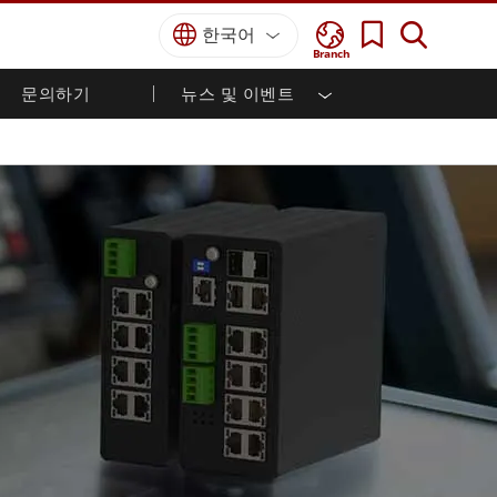
한국어
Branch
문의하기
뉴스 및 이벤트
국방 등급
HMI / 산업 자동화
경력
파트너 포털
출판물
국방부 러기드 노트북
해양
인증／준수
국방부 러기드 태블릿
방어
디펜스 울트라 러기드 태블릿
국방 패널 PC
재생 에너지
디펜스 디스플레이 / NVIS 디스플레이
금속 및 광산
방어 서버
지상 관제소
해양 등급
해양 패널 PC
해양 디스플레이
해양 임베디드 컴퓨터