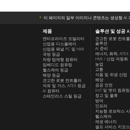
＊
이 페이지의 일부 이미지나 콘텐츠는 생성형 AI 
제품
솔루션 및 성공 
엔터프라이즈 모빌리티
견고한 로봇 컨트
솔루션
산업용 디스플레이
AI 준비
산업용 패널 PC 및 HMI
에너지, 화학, ATEX
국방 등급
HMI / 산업 자동화
차량 탑재형 컴퓨터
농업
임베디드 컴퓨팅
교통
헬스케어 등급
식품 및 위생 산업
해양 등급
해양
견고한 로봇 컨트롤러
공공 안전
석유 및 가스, ATEX 등급
IIoT 및 엣지 컴퓨팅
AI 컴퓨터
창고 및 물류
스테인리스 스틸 등급
방어
인프라
지능형 로보틱스 
헬스케어
재생 에너지
셀프 서비스 키오