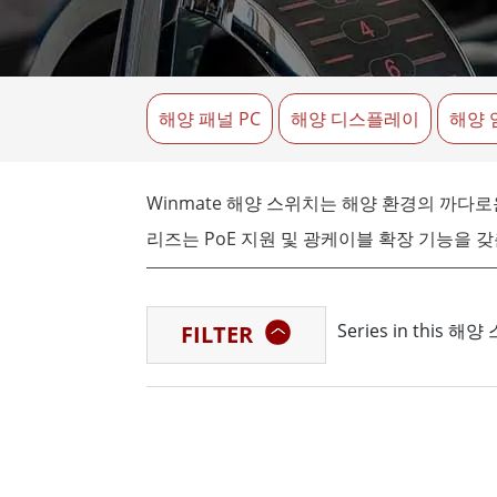
견고한 로봇 컨트롤러
석유 
엣지 AI 모빌리티
ATEX
로봇 컨트롤러
ATE
해양 패널 PC
해양 디스플레이
해양 
ATEX
Winmate 해양 스위치는 해양 환경의 까다
리즈는 PoE 지원 및 광케이블 확장 기능을 갖춘
분 분무 환경에서도 안정적으로 작동합니다. 항
니다.
Series in this 해
FILTER