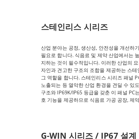
지 효율을 위한 다양한 옵션을 제공합니다. I
러그 앤 플레이 부착형 컴퓨터로 사용자 지정
및 비용 효율적인 솔루션을 제공합니다. 일체형
스테인리스 시리즈
제어 회로, 전원 회로, 전체 I/O 지원은 물
Winmate 특유의 견고한 빌드를 포함하는 차
한 HMI는 차량 내 사용, 공급 관리, 키오스
산업 분야는 공정, 생산성, 안전성을 개선하기
다양한 애플리케이션에서 사용하기에 이상적
필요로 합니다. 식음료 및 제약 산업에서는 
하기 위한 Winmate의 노력은 단순히 패널 
지하는 것이 필수적입니다. 이러한 산업의 요
장됩니다. 또한 고객 만족을 최우선으로 생
자인과 견고한 구조의 조합을 제공하는 스테인
위해 탁월한 서비스와 지원을 제공합니다. 산
그 역할을 합니다. 스테인리스 시리즈 패널 PC
정 요구 사항을 충족할 수 있는 방법에 대해
노출되는 등 열악한 산업 환경을 견딜 수 있
Winmate에 문의하세요.
구조와 IP69K/IP65 등급을 갖춘 이 패널 P
호 기능을 제공하므로 식음료 가공 공장, 제약
서 사용하기에 이상적입니다. 패널 PC는 유
리스 시리즈는 다양한 산업 분야에 적합한 
다. 따라서 애플리케이션이나 환경에 관계없이
쉽게 통합할 수 있습니다. 스테인리스 시리즈 
G-WIN 시리즈 / IP67 설계
탠드에 장착하여 유연성을 극대화할 수 있습