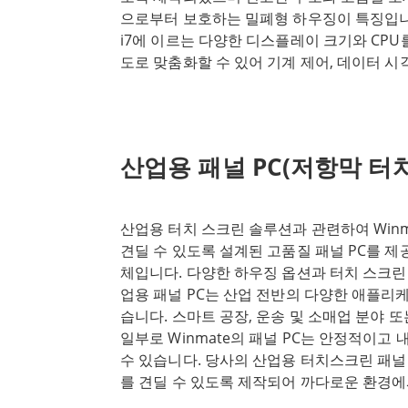
회사의 포트폴리오에는 COM Express, 싱글 보
으로부터 보호하는 밀폐형 하우징이 특징입니
터와 같은 다양한 폼 팩터가 포함되어 있어 
i7에 이르는 다양한 디스플레이 크기와 CPU를
할 수 있습니다. 일체형 휴먼 머신 인터페이
도로 맞춤화할 수 있어 기계 제어, 데이터 시
포함한 Winmate의 다양한 산업용 PC 솔
분야에 적합합니다. 또한 Winmate의 산업용 
항을 충족하도록 설계되었습니다. 품질과 내
유연한 장착 옵션을 제공하여 기업 환경의 HM
기술이 결합되어 가장 열악한 환경에서도 뛰
매 부문의 POS/POI 시스템에 이상적인 솔루
는 솔루션을 제공합니다. 자세한 내용은 Wi
열악한 산업 환경에서 탁월한 성능과 안정성
지금 바로 팀에 문의하세요.
산업용 패널 PC(저항막 터치
능하고 강력한 컴퓨팅 플랫폼입니다. 고급 멀티
춤형 옵션을 갖춘 이 제품은 자동화, 제어, 
이상적인 솔루션입니다.
산업용 터치 스크린 솔루션과 관련하여 Win
견딜 수 있도록 설계된 고품질 패널 PC를 제
체입니다. 다양한 하우징 옵션과 터치 스크린 
업용 패널 PC는 산업 전반의 다양한 애플리
습니다. 스마트 공장, 운송 및 소매업 분야 
일부로 Winmate의 패널 PC는 안정적이고
수 있습니다. 당사의 산업용 터치스크린 패널 
를 견딜 수 있도록 제작되어 까다로운 환경
Winmate의 패널 컴퓨터는 다양한 화면 크