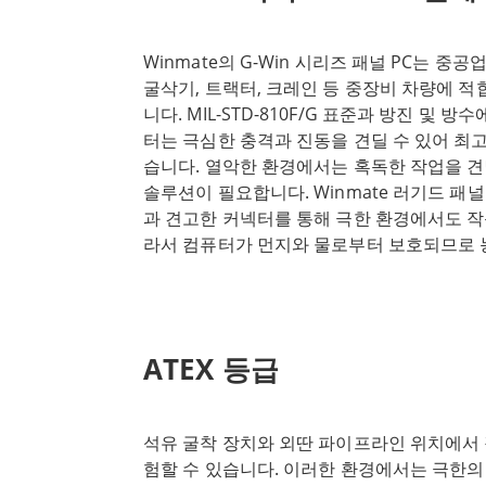
PC는 고성능 프로세서로 구동되어 까다로운
율적인 작동을 보장합니다. 최첨단 구성 요
Winmate의 G-Win 시리즈 패널 PC는 중
어난 신뢰성, 내구성, 성능을 제공합니다. 견
굴삭기, 트랙터, 크레인 등 중장비 차량에 
도 스테인리스 시리즈 패널 PC는 세련되고 
니다. MIL-STD-810F/G 표준과 방진 및 방
모던함을 더합니다. 패널 PC는 고품질 스테
터는 극심한 충격과 진동을 견딜 수 있어 최고
유지보수가 용이한 전문적인 외관을 제공합니
습니다. 열악한 환경에서는 혹독한 작업을 견
패널 PC는 산업용 식음료 및 제약 애플리케
솔루션이 필요합니다. Winmate 러기드 패널 
하는 다양한 고급 기능을 갖추고 있습니다. 
과 견고한 커넥터를 통해 극한 환경에서도 
능, 눈부심 방지 기술, 이더넷, USB, 직렬 
라서 컴퓨터가 먼지와 물로부터 보호되므로 
됩니다. 스테인리스 시리즈 패널 PC는 최고 
사용하기에 이상적입니다. 또한 Winmate 러
을 충족하도록 설계되었습니다. 산업 표준을
충격, 진동 조건에 대한 엄격한 테스트를 거
에 산업 환경에서 안전하게 사용할 수 있습니다.
장 열악한 환경에서도 안정적으로 작동할 수
다양한 규정을 준수하여 식품 및 제약 산업의
난방 시스템과 지능형 온도 센서를 사용하면
다. 스테인리스 시리즈 패널 PC는 산업용 식
ATEX 등급
터가 효율적이고 효과적으로 작동할 수 있습니다.
루션입니다. 견고한 구조, 유연한 마운팅 옵션
는 서리 및 결로 현상 없이 정확하게 작동하므
PC는 산업 환경에 안정적이고 효율적인 솔루
애플리케이션에서 사용하기에 적합합니다. 견고
의 특정 요구 사항을 충족하도록 설계되어 열
석유 굴착 장치와 외딴 파이프라인 위치에서 
는 이러한 환경에서 흔히 볼 수 있는 극심한 
견딜 수 있으며 뛰어난 성능과 안정성을 제공
험할 수 있습니다. 이러한 환경에서는 극한의 온
견딜 수 있습니다. 견고한 구조 외에도 G-Wi