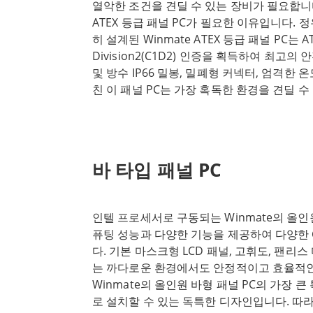
열악한 조건을 견딜 수 있는 장비가 필요합니다
특정 요구 사항을 충족하도록 고도로 구성할 
ATEX 등급 패널 PC가 필요한 이유입니다. 
옵션, 메모리 및 스토리지를 통해 고유한 요
히 설계된 Winmate ATEX 등급 패널 PC는 ATE
설정할 수 있습니다. 또한 G-Win 시리즈는 
Division2(C1D2) 인증을 획득하여 최고의
연결 옵션을 제공하므로 주변기기 및 네트워크
및 방수 IP66 밀봉, 밀폐형 커넥터, 엄격한 
농업 분야든 중공업 분야든, Winmate의 G-W
친 이 패널 PC는 가장 혹독한 환경을 견딜 
독한 조건에서도 견딜 수 있는 신뢰할 수 있
한 내구성은 물론, 옵션으로 제공되는 난방 
한 구조, 고급 기능 및 높은 구성 가능성을 갖
통해 냉동고에서 서리 및 결로 없이 정확하게 작
비에서 최고를 요구하는 사람들에게 완벽한 
ATEX 등급 패널 PC입니다. 따라서 온도 제
성이 가장 중요한 까다로운 환경에서 Winmate
원격 파이프라인 위치에 이상적인 솔루션입니다. 
한 솔루션으로 자리 잡았습니다. 까다로운 조
바 타입 패널 PC
널 PC는 석유 및 가스 회사가 운영을 간소화
이 패널 PC는 MIL-STD-810H의 최신 변
설계되었습니다. 터치스크린 인터페이스, 무선
복원력을 보장합니다. 이 문서에서는 Winmate
플리케이션 지원 등 생산성을 향상시킬 수 있
징과 이 제품이 MIL-STD-810H의 업데이
인텔 프로세서로 구동되는 Winmate의 올인
또한 견고한 설계와 인증으로 위험한 장소에서
션의 엄격한 요구 사항을 충족하는 방법을 살
퓨팅 성능과 다양한 기능을 제공하여 다양
있습니다. Winmate ATEX 등급 패널 PC는
스트 MIL-STD-810H 변경으로 Winmate G-
다. 기본 마스크형 LCD 패널, 고휘도, 팬리
라인 위치에 적합한 안정적이고 내구성 있는 솔루
도, 진동, 충격 등을 포함한 엄격한 환경 테
는 까다로운 환경에서도 안정적이고 효율적인
및 Class1 Division2(C1D2) 인증, 방진 및
이트를 통해 패널 PC는 극한의 온도에서 안
Winmate의 올인원 바형 패널 PC의 가장 큰
동에 대한 엄격한 테스트를 통과하여 가장 혹
를 견디며, 다양한 고도를 견디고, 진동과 충
로 설치할 수 있는 독특한 디자인입니다. 따라
니다. 옵션으로 제공되는 난방 시스템과 지능