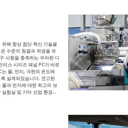
P65 등급의 도어와 견고한 플
 및 업데이트가 용이한 모바일
 패널 PC 외에도 운영 체제,
론 유연한 마운팅 옵션과
세대 HMI도 제공합니다. 이러
크 및 산업 제어 시스템을 포함한
 위해 항상 첨단 혁신 기술을
입니다. 고품질 제품을 제공
높은 수준의 청결과 위생을 유
PC를 제공하는 것 이상으로 확
구 사항을 충족하는 우아한 디
각하며 고객의 성공을 보장하기
리스 시리즈 패널 PC가 바로
업용 터치 스크린 솔루션과 특
는 물, 먼지, 극한의 온도에
 자세히 알아보려면 지금
도록 설계되었습니다. 견고한
C는 물과 먼지에 대한 최고의 보
 실험실 및 기타 산업 환경에
연성이 핵심 요소이며, 스테인
다양한 마운팅 옵션을 제공합니
 패널 PC를 기존 시스템에
패널 PC는 벽면, 패널 또는 스
니다. 스테인리스 시리즈 패널