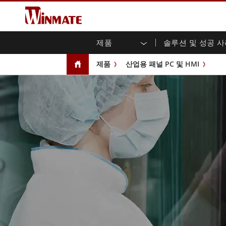
제품
솔루션 및 성공 
엔터프라이즈 모빌리티
견고한 로봇 컨트롤러 솔루션
Winmate에 대하여
보증
새로운 제품
산업
AI 
투자
다운
뉴스
제품
산업용 패널 PC 및 HMI
러기드 노트북
멀티터치
농업
마케팅 포털
무역 박람회 이벤트
교통
파일
유튜
러기드 태블릿 컨트롤러
오픈 
공공 안전
핵심 기술
IIo
블로
휴대용 컴퓨터
섀시
Windows 러기드 태블릿
패널 
인프라
지능
안드로이드 러기드 태블릿
전면 I
셀프 서비스 키오스크
정부
울트라 러기드 태블릿
PoE 
스마트 충전소
성공
라디오 PoC
USB T
엣지 AI 모빌리티
스테인
즈
차량 탑재형 컴퓨터
임베
Windows 차량 탑재 컴퓨터
박스 P
안드로이드 차량 탑재 컴퓨터
IoT 
차량 탑재 컴퓨터용 태블릿
라디오