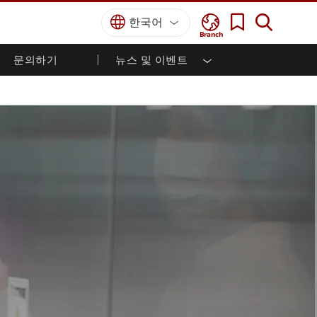
한국어
Branch
문의하기
뉴스 및 이벤트
국방 등급
HMI / 산업 자동화
경력
파트너 포털
출판물
국방부 러기드 노트북
해양
인증／준수
국방부 러기드 태블릿
방어
디펜스 울트라 러기드 태블릿
국방 패널 PC
재생 에너지
디펜스 디스플레이 / NVIS 디스플레이
금속 및 광산
방어 서버
지상 관제소
해양 등급
해양 패널 PC
해양 디스플레이
해양 임베디드 컴퓨터