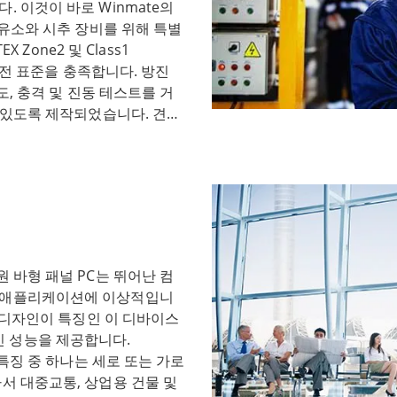
. 이것이 바로 Winmate의
수 있습니다. 다양한 프로세서
정유소와 시추 장비를 위해 특별
구사항에 맞게 컴퓨터를 맞춤
X Zone2 및 Class1
유선 및 무선을 포함한 다양한
 안전 표준을 충족합니다. 방진
에 쉽게 연결할 수 있습니다.
온도, 충격 및 진동 테스트를 거
in 시리즈 패널 PC는 가장 혹
수 있도록 제작되었습니다. 견고
는 컴퓨팅 솔루션입니다. 견고
시스템과 지능형 온도 센서를
춘 G-Win 시리즈는 컴퓨팅 장
동할 수 있는 Winmate
솔루션입니다. 내구성과 신뢰
어가 중요한 석유 굴착 시설과
의 G-Win 패널 PC는 견고
Winmate ATEX 등급 패
건을 견딜 수 있도록 제작된
하고 안전을 개선할 수 있도록
경 사항을 통합하여 향상된 성능과
 연결, 다양한 소프트웨어 애
 G-Win 패널 PC의 주요 특
는 다양한 기능을 제공합니다.
트를 활용하여 러기드 애플리케이
원 바형 패널 PC는 뛰어난 컴
도 고장 걱정 없이 사용할 수
펴봅니다. ● 강화된 환경 테
한 애플리케이션에 이상적입니
 석유 굴착 장치 및 원격 파이프
Win 패널 PC는 온도, 습도, 고
스 디자인이 특징인 이 디바이스
션입니다. ATEX Zone2
스트를 거쳤습니다. 이러한 업데
 성능을 제공합니다.
 방수 IP66 밀봉, 온도, 충격 및 진
정적으로 작동하고, 높은 습도
 특징 중 하나는 세로 또는 가로
독한 환경에서도 견딜 수 있습
격에도 탄력성을 유지할 수 있
서 대중교통, 상업용 건물 및
형 온도 센서는 냉동고에서 사