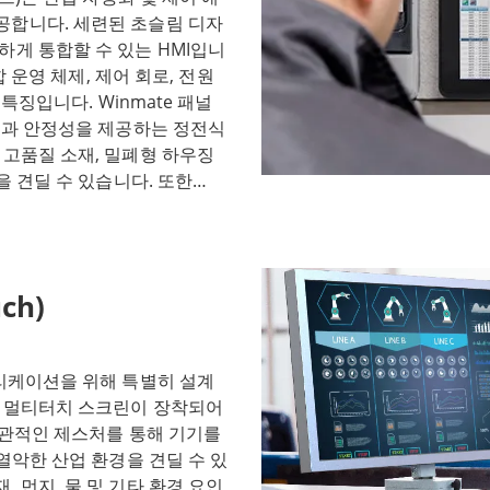
공합니다. 세련된 초슬림 디자
하게 통합할 수 있는 HMI입니
합 운영 체제, 제어 회로, 전원
 특징입니다. Winmate 패널
성능과 안정성을 제공하는 정전식
 고품질 소재, 밀폐형 하우징
을 견딜 수 있습니다. 또한
레이 크기와 인텔 아톰®부터 코어
. 이러한 HMI는 작동하기 쉬
적인 사용자 컨트롤, 확대/축
계 제어, 데이터 시각화 및 모
ch)
터치 기술과 맞춤형 디자인을
업 환경에서도 탁월한 성능과 안
 플랫폼입니다. 가장 까다로
플리케이션을 위해 특별히 설계
블록을 설계하고 개발하기 위해
식 멀티터치 스크린이 장착되어
명성 있는 공급업체입니다. 26
직관적인 제스처를 통해 기기를
을 바탕으로 가장 까다로운 환
 열악한 산업 환경을 견딜 수 있
능의 솔루션을 제공합니다. 이
 먼지, 물 및 기타 환경 요인