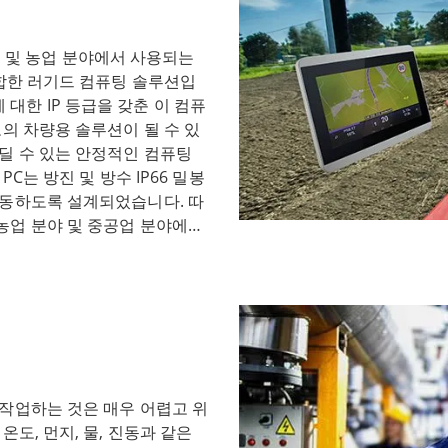
 산업 환경에서도 원활하고 효
소와 소프트웨어가 탑재되어 뛰
공업 및 농업 분야에서 사용되는
고한 구조와 고성능 기능 외에
적합한 러기드 컴퓨팅 솔루션입
우아한 디자인으로 산업 환경에
수에 대한 IP 등급을 갖춘 이 컴퓨
인리스 스틸로 제작되어 청소와
의 차량용 솔루션이 될 수 있
다. 또한 스테인리스 시리즈
딜 수 있는 안정적인 컴퓨팅
이션의 특정 요구 사항을 충족
PC는 방진 및 방수 IP66 밀봉
이러한 기능에는 멀티터치 기
작동하도록 설계되었습니다. 따
포트 등 다양한 통신 옵션이 포함
농업 분야 및 중공업 분야에서
수준의 안전 및 규정 준수 기준
기드 패널 PC는 혹독한 온도,
 충족하는 인증을 받았기 때문
쳤습니다. 따라서 컴퓨터가 가
 또한 FDA 및 GMP와 같은
 있습니다. 옵션으로 제공되는
 엄격한 요구 사항을 충족합니
 극한의 추운 환경에서도 컴퓨
음료 및 제약 분야에 완벽한 솔
 G-Win 시리즈 패널 PC
, 고성능 기능을 갖춘 이 패널
로 냉동고 및 기타 냉장 보관
션을 제공합니다. 이러한 산업
한 구조의 G-Win 시리즈
악한 산업 환경의 요구 사항을
작업하는 것은 매우 어렵고 위
온도 변화와 높은 습도 수준을
합니다.
도, 먼지, 물, 진동과 같은
n 시리즈 패널 PC는 사용자의