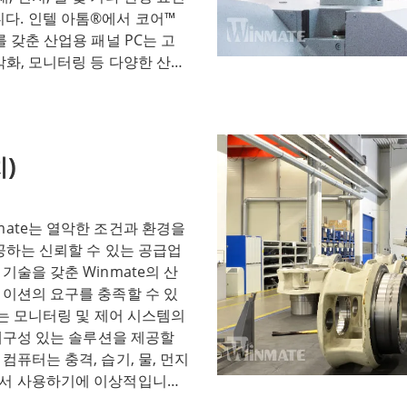
드, 소형 PCI 및 소형 폼 팩
다. 인텔 아톰®에서 코어™
고객의 특정 요구 사항을 충족
 갖춘 산업용 패널 PC는 고
스와 임베디드 보드 및 모듈을
각화, 모니터링 등 다양한 산업
루션은 까다로운 산업의 요구 사
패널 PC는 완벽한 IoT 통합과
구성에 대한 헌신과 혁신적인
I 단말기 또는 서비스 및 소
어난 성능과 안정성을 제공하
션입니다. 산업용 패널 PC는
nmate 웹사이트를 방문하거나
을 제공하도록 설계된 다재다
)
터치 기술, 견고한 구조, 맞
모니터링 등 다양한 산업 분야에
mate는 열악한 조건과 환경을
공하는 신뢰할 수 있는 공급업
기술을 갖춘 Winmate의 산
케이션의 요구를 충족할 수 있
또는 모니터링 및 제어 시스템의
 내구성 있는 솔루션을 제공할
컴퓨터는 충격, 습기, 물, 먼지
에서 사용하기에 이상적입니다.
기로 제공되며 처리 능력과 에너