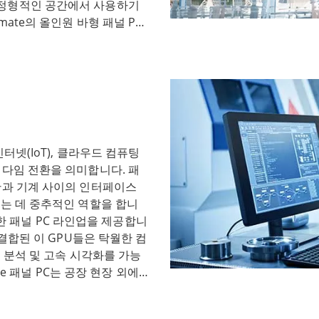
in 패널 PC는 MIL-STD-
비정형적인 공간에서 사용하기
페이스, 무선 연결, 다양한
디자인이 특징입니다. 강화 케
ate의 올인원 바형 패널 PC
가스 산업에서 운영을 간소화
같은 견고한 소재와 구성 요소
추고 있습니다. 여기에는 밝은
다.
 패널 PC는 충격, 진동, 열
 있게 볼 수 있는 높은 밝기
경에서도 안정적인 성능을 보장
추는 팬리스 디자인이 포함됩니
MIL-STD-810H의 변경 사
 다른 주요 장점은 견고한 빌드
는 열악한 환경에서도 최적의 성
장시간 사용을 견딜 수 있는
어 뜨거운 열기나 혹한의 추위
 수 있도록 제작되었습니다.
의 밀폐형 설계는 먼지, 습기
 교통량이 많은 지역에서 사용
터넷(IoT), 클라우드 컴퓨팅
과 진동에 강해 거친 환경에서
바형 패널 PC는 협소하거나 비
러다임 전환을 의미합니다. 패
마이징 Winmate G-Win
솔루션을 찾는 모든 사람에게
간과 기계 사이의 인터페이스
충족하는 다양한 기능과 사용자
고한 빌드 품질, 독특한 디자
하는 데 중추적인 역할을 합니
터치 기술 및 연결 옵션을 지원
 건물 등 다양한 분야에 완벽하
다양한 패널 PC 라인업을 제공합니
을 수 있는 디스플레이, 무선 연
 결합된 이 GPU들은 탁월한 컴
수 있어 다양한 산업 환경에 맞
I 분석 및 고속 시각화를 가능
 사항을 준수하는 Winmate G-
te 패널 PC는 공장 현장 외에
한 성능과 안정성을 제공합니다.
영 효율성과 의사 결정 프로세
 PC는 강화된 환경 테스트, 견
환자 기록을 관리하든 이러한
제공합니다. 군사, 운송, 제조