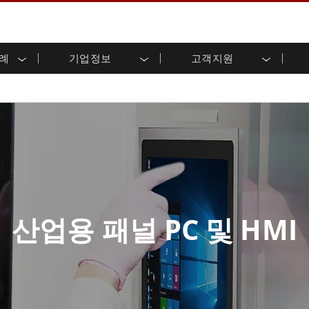
사례
기업정보
고객지원
용 디스플레이
준비
자 관계
로드 센터
레터
산업용 패널 PC 및 HMI
에너지, 화학, ATEX 제품
시민권
고객 서비스 센터
제품 변경 알림
(P-CAP)
실외 디스플레이
HMI(P-CAP 터치)
 공유
브 채널
식품 및 위생 산업
VR 엑스포
프레임
G-WIN 시리즈 /
산업용 패널 PC(P-CAP Touch)
T 및 엣지 컴퓨팅
그
창고 및 물류
IP67
산업용 패널 PC(저항막 터치)
후면 마운트
마운트
스테인리스 시리즈
형 로보틱스 시스템
헬스케어
ATEX 등급
P65
G-WIN 시리즈 / IP67 설계
헤비 듀티
랙 마운트
터치
ATEX 등급
바 유형 디스플레
 사례
ype-C
바 타입 패널 PC
이
리스 시리
엣지 AI 패널 PC
산업용 패널 PC 및 HMI
OSD 박스
디드 컴퓨팅
헬스케어 등급
C / 방수 러기드 PC IP65
의료용 러기드 태블릿
게이트웨이
의료용 패널 PC
 게이트웨이
헬스케어 디스플레이