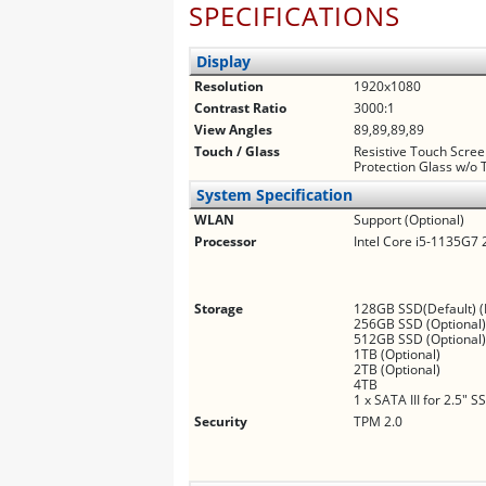
SPECIFICATIONS
Display
Resolution
1920x1080
Contrast Ratio
3000:1
View Angles
89,89,89,89
Touch / Glass
Resistive Touch Scree
Protection Glass w/o 
System Specification
WLAN
Support (Optional)
Processor
Intel Core i5-1135G7 
Storage
128GB SSD(Default) (
256GB SSD (Optional
512GB SSD (Optional
1TB (Optional)
2TB (Optional)
4TB
1 x SATA III for 2.5" 
Security
TPM 2.0