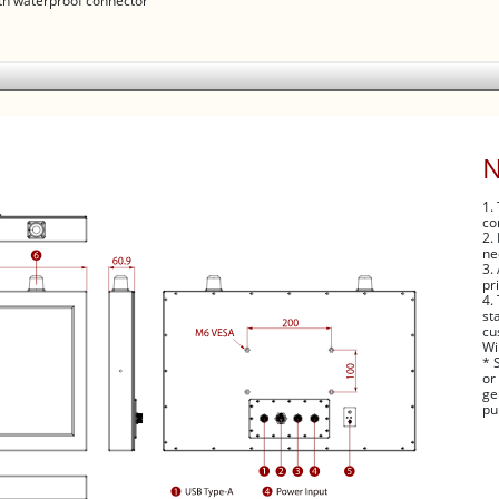
ith waterproof connector
1.
co
2.
ne
3.
pr
4.
st
cu
Wi
* 
or
ge
pu