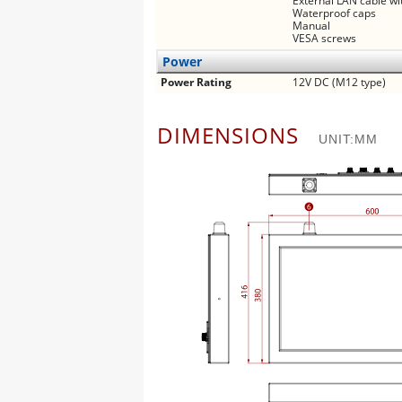
External LAN cable w
Waterproof caps
Manual
VESA screws
Power
Power Rating
12V DC (M12 type)
DIMENSIONS
UNIT:MM