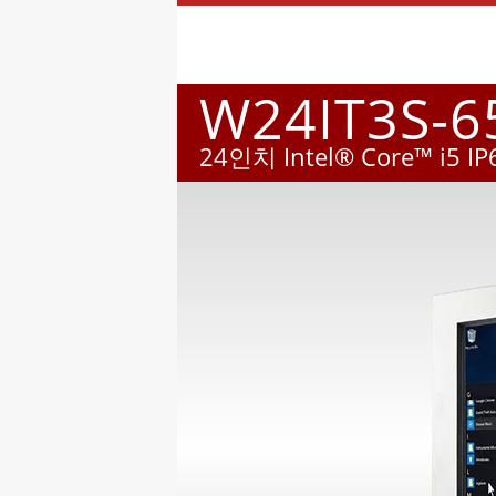
W24IT3S-6
24인치 Intel® Core™ i