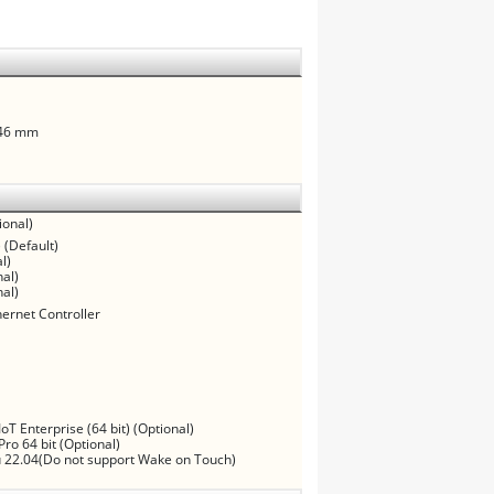
.46 mm
ional)
 (Default)
l)
al)
al)
hernet Controller
oT Enterprise (64 bit) (Optional)
ro 64 bit (Optional)
 22.04(Do not support Wake on Touch)