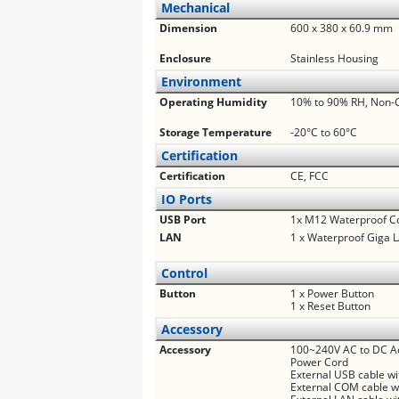
Mechanical
Dimension
600 x 380 x 60.9 mm
Enclosure
Stainless Housing
Environment
Operating Humidity
10% to 90% RH, Non-
Storage Temperature
-20°C to 60°C
Certification
Certification
CE, FCC
IO Ports
USB Port
1x M12 Waterproof Co
LAN
1 x Waterproof Giga 
Control
Button
1 x Power Button
1 x Reset Button
Accessory
Accessory
100~240V AC to DC Ad
Power Cord
External USB cable w
External COM cable w