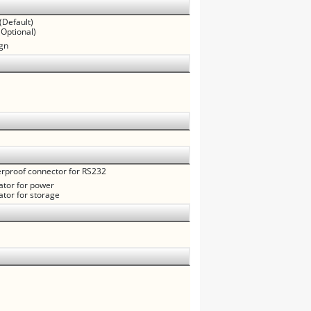
(Default)
Optional)
ign
rproof connector for RS232
cator for power
ator for storage