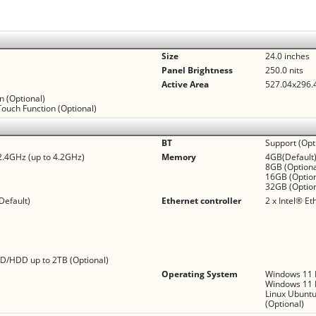
Size
24.0 inches
Panel Brightness
250.0 nits
Active Area
527.04x296
n (Optional)
Touch Function (Optional)
BT
Support (Opt
2.4GHz (up to 4.2GHz)
Memory
4GB(Default)
8GB (Optiona
16GB (Option
32GB (Option
Default)
Ethernet controller
2 x Intel® Et
)
)
SSD/HDD up to 2TB (Optional)
Operating System
Windows 11 I
Windows 11 P
Linux Ubuntu
(Optional)