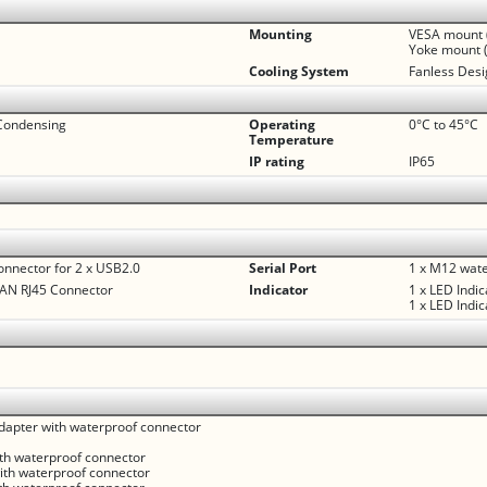
Mounting
VESA mount 
Yoke mount (
Cooling System
Fanless Des
Condensing
Operating
0°C to 45°C
Temperature
IP rating
IP65
nnector for 2 x USB2.0
Serial Port
1 x M12 wate
LAN RJ45 Connector
Indicator
1 x LED Indi
1 x LED Indic
apter with waterproof connector
ith waterproof connector
ith waterproof connector