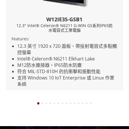
W12IE3S-GSB1
G
 Celeron® N6211 G-WIN GS系列IP65防
10.1" Intel® C
水電容式工業電腦
Features:
1920 x 720 面板，帶投射電容式多點觸
10.1 吋 1920 x
學貼合
ron® N6211 Elkhart Lake
Intel® Core™ i5
器，IP65防水防塵
全天候、防塵、防水設
TD-810H 的抗衝擊和振動性能
落、衝擊和振動
 10 IoT Enterprise 或 Linux 作業
支援WIFI、BT和可
配備一顆可拆卸電
-60V DC，帶點火