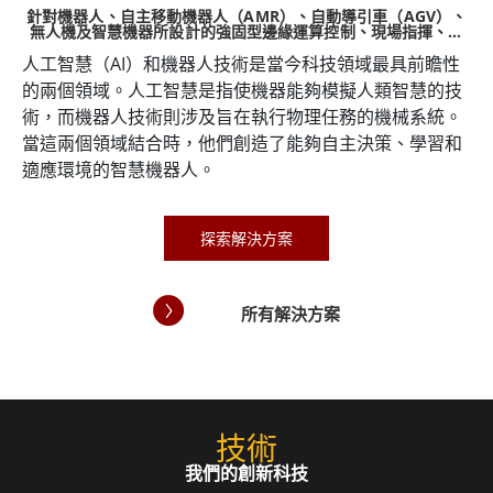
能
針對機器人、自主移動機器人（AMR）、自動導引車（AGV）、
適
無人機及智慧機器所設計的強固型邊緣運算控制、現場指揮、機
器視覺及地面控制站解決方案
人工智慧（AI）和機器人技術是當今科技領域最具前瞻性
理
在
的兩個領域。人工智慧是指使機器能夠模擬人類智慧的技
合
方
術，而機器人技術則涉及旨在執行物理任務的機械系統。
與
智
當這兩個領域結合時，他們創造了能夠自主決策、學習和
顯示
實
適應環境的智慧機器人。
運算
器
、
探索解決方案
所有解決方案
技術
我們的創新科技