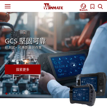
Branch
能源與公用事業解決方案
GCS 堅固可靠
先進的人工智慧就緒解決方案
提高現場生產力和效率，經受住惡劣環境的挑戰。
經測試，可應對嚴苛作業
融程的強固型筆記型電腦、工業電腦和邊緣運算嵌入式電腦
探索更多
探索更多
探索更多