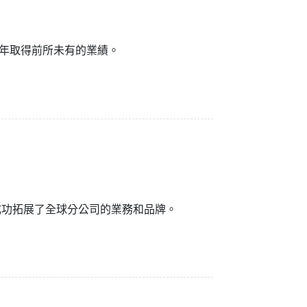
More
不鏽鋼等級
不鏽鋼工業電腦
年取得前所未有的業績。
不鏽鋼工業顯示器
成功拓展了全球分公司的業務和品牌。