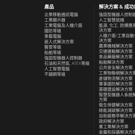
產品
解決方案 & 成
企業移動通訊電腦
強固型機器人控制
工業顯示器
人工智慧就緒
工業電腦及人機介面
能源, 化工, 防爆應
決方案
國防等級
人機介面/工業自動
車載電腦
決方案
嵌入式解決方案
農業機械解決方案
醫管等級
交通運輸解決方案
船舶等級
食品藥廠解決方案
強固型機器人控制器
船舶解決方案
石油和天然氣, ATEX等級
公共安全解決方案
人工智慧電腦
工業物聯網解決方
不鏽鋼等級
倉儲物流解決方案
軍事國防解決方案
基礎建設解決方案
智慧型機器人系統
方案
衛生保健解決方案
綠能減碳解決方案
自助服務亭解決方
政府解决方案
重工業解決方案
金屬和採礦解決方