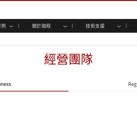
案例
關於融程
技術支援
顯示器
智慧就緒
人專區
專區
與活動
工業電腦及人機介面
能源, 化工, 防爆應用解決
企業永續
客戶服務中心
產品變更通知
控 (投射電
不銹鋼系列
人機介面 (投射電容觸控)
運輸解決方案
共享
tube頻道
食品藥廠解決方案
虛擬實境展會
戶外顯示器
工業電腦 (投射電容觸控)
經營團隊
物聯網解決方案
格
倉儲物流解決方案
架構
G-WIN系列 / IP67
工業電腦 (電阻觸控)
後置安裝
不銹鋼系列
型機器人系統解決方案
衛生保健解決方案
裝
工業防爆等级
G-WIN系列 / IP67設計
解决方案
重工業解決方案
P65
機架安裝
防爆等级
iness
Reg
控
案例
長條形顯示器
長條形數位電子看板
ype-C
OSD 控制器
邊緣運算人工智慧工業電腦
式解決方案
醫管等級
電腦 / IP65 防水強固型電腦
醫管等級強固型平板電腦
聯網閘道器
醫管等級工業電腦
閘道器
醫管等級顯示器