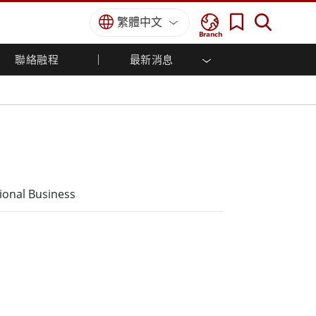
繁體中文
Branch
聯絡融程
最新消息
方案
國防等級
人機介面/工業自動化解決方案
菁英招募
經銷商入口網站
企業刊物
國防等級強固觸控筆記型電腦
船舶解決方案
專業認證／符合標準
國防等級強固型平板電腦
軍事國防解決方案
國防等級超強固型平板電腦
國防等級工業電腦
綠能減碳解決方案
國防等級顯示器 / NVIS 顯示器
金屬和採礦解決方案
國防等級伺服器
ional Business
地面控制站
船舶等級
船舶等級工業電腦
船舶等級顯示器
船舶等級嵌入式電腦