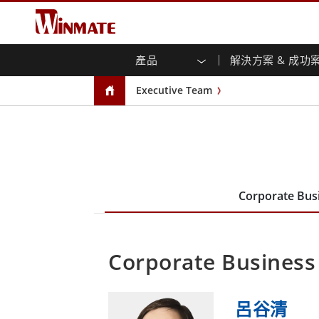
產品
解決方案 & 成功
企業移動通訊電腦
強固型機器人控制器
關於融程
保證聲明
最新產品
工業
人工
投資
下載
新聞
Executive Team
強固觸控筆記型電腦
多點觸
農業機械解決方案
行銷入口網站
展會活動
交通
文件
You
容)
強固型平板控制器
公共安全解決方案
核心技術
工業
部落
開放式
手持行動電腦
機箱式
Windows強固型平板電腦
基礎建設解決方案
智慧
面板安
Android系統強固型平板電腦
自助服務亭解決方案
政府
前面板I
超強固型平板電腦
Corporate Bus
PoE觸
智慧充電站解决方案
成功
無線電 PoC
USB T
邊緣運算人工智慧移動電腦
車載電腦
嵌入
Corporate Business
Windows車載電腦
嵌入式
Android車載電腦
工業物
車載平板電腦
無線電
呂谷清