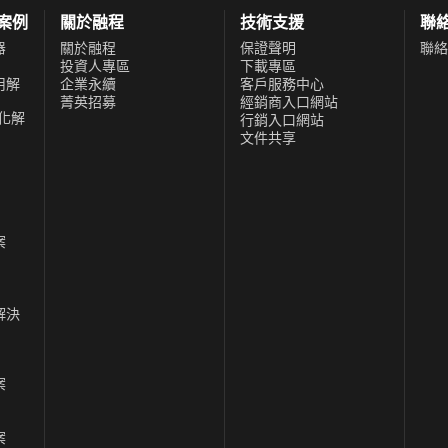
功案例
關於融程
技術支援
聯
器
關於融程
保證聲明
聯絡
投資人專區
下載專區
用解
企業永續
客戶服務中心
菁英招募
經銷商入口網站
化解
行銷入口網站
文件共享
案
解決
案
案