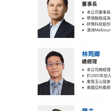
董事長
強固型機器人控制器
石油和
本公司董事長
邊緣運算人工智慧移動電腦
ATE
帶領融程成為
機器人控制器
ATE
矽瑪科技股份
ATE
澳洲Melbo
林筠卿
總經理
本公司總經理
於2005年
東南玉山協會
美國亞利桑那