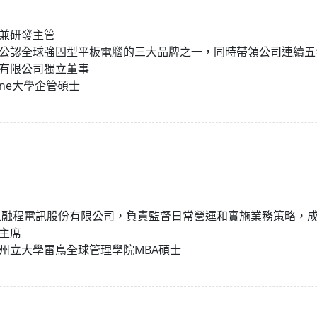
More
天然氣, ATEX等級
人工智慧電腦
兼研發主管
X等級強固型平板電腦
邊緣運算人工智慧移動電腦
公認全球強固型平板電腦的三大品牌之一，同時帶領公司連續五
X等級強固型手持行動電腦
邊緣運算人工智慧工業電腦
有限公司獨立董事
X等級工業電腦
邊緣運算人工智慧嵌入式電腦
urne大學企管碩士
More
加入融程電訊股份有限公司，負責監督日常營運和實施業務策略，
主席
州立大學雷鳥全球管理學院MBA碩士