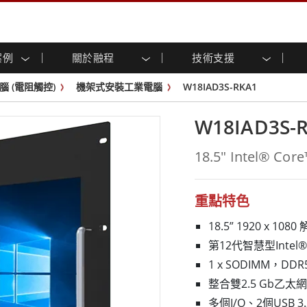
案例
關於融程
技術支援
顯示器
智慧就緒
人專區
專區
與活動
工業電腦及人機介面
能源, 化工, 防爆應用解決
企業永續
客戶服務中心
產品變更通知
腦 (電阻觸控)
機架式安裝工業電腦
W18IAD3S-RKA1
控 (投射電
不銹鋼系列
人機介面 (投射電容觸控)
運輸解決方案
共享
tube頻道
食品藥廠解決方案
虛擬實境展會
戶外顯示器
工業電腦 (投射電容觸控)
W18IAD3S-
物聯網解決方案
格
倉儲物流解決方案
架構
G-WIN系列 / IP67
工業電腦 (電阻觸控)
後置安裝
不銹鋼系列
型機器人系統解決方案
衛生保健解決方案
18.5" Intel® 
裝
工業防爆等级
G-WIN系列 / IP67設計
解决方案
重工業解決方案
P65
機架安裝
防爆等级
控
案例
長條形顯示器
長條形數位電子看板
重點特色
ype-C
OSD 控制器
邊緣運算人工智慧工業電腦
18.5” 1920 x 
式解決方案
醫管等級
第12代智慧型Intel® 
電腦 / IP65 防水強固型電腦
醫管等級強固型平板電腦
1 x SODIMM，DD
聯網閘道器
醫管等級工業電腦
整合雙2.5 Gb乙太
閘道器
醫管等級顯示器
多個I/O、2個USB 3