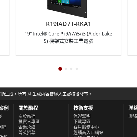
R19IAD7T-RKA1
e
19" Intel® Core™ i9/i7/i5/i3 (Alder Lake
S) 機架式安裝工業電腦
助生成，所有 AI 生成內容皆經人工審核後發布。
功案例
關於融程
技術支援
聯
器
關於融程
保證聲明
聯絡
投資人專區
下載專區
用解
企業永續
客戶服務中心
菁英招募
經銷商入口網站