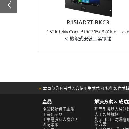
R15IAD7T-RKC3
15" Intel® Core™ i9/i7/i5/i3 (Alder Lak
S) 機架式安裝工業電腦
＊
本頁部分圖片或內容使用生成式 AI 技術製作或輔
產品
解決方案 & 成
企業移動通訊電腦
強固型機器人控制
工業顯示器
人工智慧就緒
工業電腦及人機介面
能源, 化工, 防爆應
決方案
國防等級