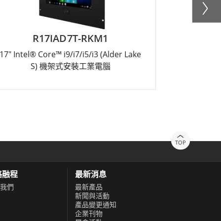
R17IAD7T-RKM1
17" Intel® Core™ i9/i7/i5/i3 (Alder Lake
18.5" Inte
S) 機架式安裝工業電腦
TOP
絡融程
最新消息
我們
最新產品
新聞與活動
產品變更通知
企業刊物