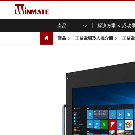
產品
解決方案 & 成功
企業移動通訊電腦
強固型機器人控制器
關於融程
保證聲明
最新產品
工業
人工
投資
下載
新聞
產品
工業電腦及人機介面
工業電
強固觸控筆記型電腦
多點觸
農業機械解決方案
行銷入口網站
展會活動
交通
文件
You
容)
強固型平板控制器
公共安全解決方案
核心技術
工業
部落
開放式
手持行動電腦
機箱式
Windows強固型平板電腦
基礎建設解決方案
智慧
面板安
Android系統強固型平板電腦
自助服務亭解決方案
政府
前面板I
超強固型平板電腦
PoE觸
智慧充電站解决方案
成功
無線電 PoC
USB T
邊緣運算人工智慧移動電腦
車載電腦
嵌入
Windows車載電腦
嵌入式
Android車載電腦
工業物
車載平板電腦
無線電