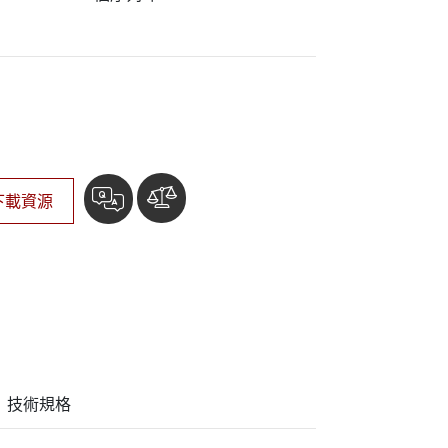
More
不鏽鋼等級
不鏽鋼工業電腦
不鏽鋼工業顯示器
下載資源
技術規格