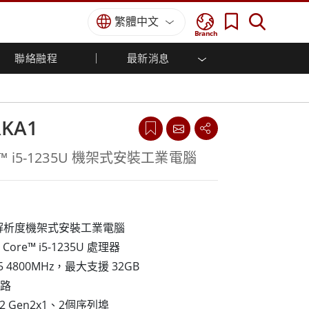
繁體中文
Branch
聯絡融程
最新消息
方案
國防等級
人機介面/工業自動化解決方案
菁英招募
經銷商入口網站
企業刊物
國防等級強固觸控筆記型電腦
船舶解決方案
專業認證／符合標準
國防等級強固型平板電腦
RKA1
軍事國防解決方案
國防等級超強固型平板電腦
國防等級工業電腦
綠能減碳解決方案
Core™ i5-1235U 機架式安裝工業電腦
國防等級顯示器 / NVIS 顯示器
金屬和採礦解決方案
國防等級伺服器
地面控制站
1080 解析度機架式安裝工業電腦
船舶等級
Core™ i5-1235U 處理器
船舶等級工業電腦
R5 4800MHz，最大支援 32GB
船舶等級顯示器
網路
船舶等級嵌入式電腦
.2 Gen2x1、2個序列埠