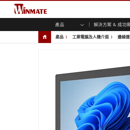
產品
解決方案 & 成功
企業移動通訊電腦
強固型機器人控制器
關於融程
保證聲明
最新產品
工業
人工
投資
下載
新聞
產品
工業電腦及人機介面
邊緣運
強固觸控筆記型電腦
多點觸
農業機械解決方案
行銷入口網站
展會活動
交通
文件
You
容)
強固型平板控制器
公共安全解決方案
核心技術
工業
部落
開放式
手持行動電腦
機箱式
Windows強固型平板電腦
基礎建設解決方案
智慧
面板安
Android系統強固型平板電腦
自助服務亭解決方案
政府
前面板I
超強固型平板電腦
PoE觸
智慧充電站解决方案
成功
無線電 PoC
USB T
邊緣運算人工智慧移動電腦
車載電腦
嵌入
Windows車載電腦
嵌入式
Android車載電腦
工業物
車載平板電腦
無線電