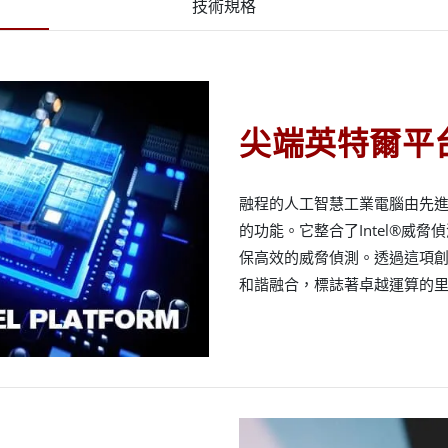
技術規格
尖端英特爾平
融程的人工智慧工業電腦由先進的I
的功能。它整合了Intel®威
保高效的威脅偵測。透過這項
和諧融合，標誌著卓越運算的