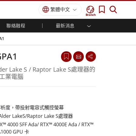
繁體中文
Branch
聯絡融程
最新消息
方案
國防等級
人機介面/工業自動化解決方案
菁英招募
經銷商入口網站
企業刊物
A1
國防等級強固觸控筆記型電腦
船舶解決方案
專業認證／符合標準
國防等級強固型平板電腦
GPA1
軍事國防解決方案
國防等級超強固型平板電腦
國防等級工業電腦
綠能減碳解決方案
der Lake S / Raptor Lake S處理器的
國防等級顯示器 / NVIS 顯示器
工業電腦
金屬和採礦解決方案
國防等級伺服器
地面控制站
船舶等級
080 解析度，帶投射電容式觸控螢幕
船舶等級工業電腦
lder LakeS/Raptor Lake S處理器
船舶等級顯示器
 4000 SFF Ada/ RTX™ 4000E Ada / RTX™
船舶等級嵌入式電腦
 A1000 GPU 卡