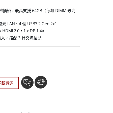
More
不鏽鋼等級
記憶體插槽，最高支援 64GB（每組 DIMM 最高
不鏽鋼工業電腦
不鏽鋼工業顯示器
兆位元 LAN、4 個 USB3.2 Gen 2x1
MI 2.0，1 x DP 1.4a
電源輸入，搭配 3 針交流插頭
下載資源