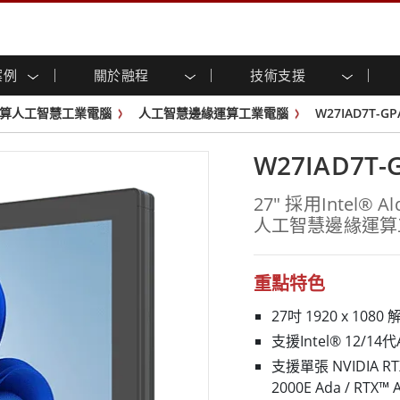
案例
關於融程
技術支援
顯示器
智慧就緒
人專區
專區
與活動
工業電腦及人機介面
能源, 化工, 防爆應用解決
企業永續
客戶服務中心
產品變更通知
算人工智慧工業電腦
人工智慧邊緣運算工業電腦
W27IAD7T-GP
控 (投射電
不銹鋼系列
人機介面 (投射電容觸控)
運輸解決方案
共享
tube頻道
食品藥廠解決方案
虛擬實境展會
戶外顯示器
工業電腦 (投射電容觸控)
W27IAD7T-
物聯網解決方案
格
倉儲物流解決方案
架構
G-WIN系列 / IP67
工業電腦 (電阻觸控)
後置安裝
不銹鋼系列
型機器人系統解決方案
衛生保健解決方案
27" 採用Intel® Al
裝
工業防爆等级
G-WIN系列 / IP67設計
人工智慧邊緣運算
解决方案
重工業解決方案
P65
機架安裝
防爆等级
控
案例
長條形顯示器
長條形數位電子看板
ype-C
OSD 控制器
邊緣運算人工智慧工業電腦
重點特色
式解決方案
醫管等級
27吋 1920 x 1
電腦 / IP65 防水強固型電腦
醫管等級強固型平板電腦
支援Intel® 12/14代A
聯網閘道器
醫管等級工業電腦
支援單張 NVIDIA RTX™
閘道器
醫管等級顯示器
2000E Ada / RTX™