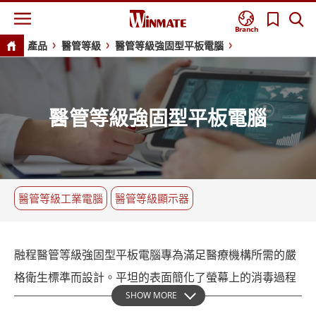
Branch
產品
醫管等級
醫管等級強固型平板電腦
醫管等級強固型平板電腦
醫管等級工業電腦
醫管等級顯示器
融程醫管等級強固型平板電腦專為滿足醫療機構所需的嚴
格衛生標準而設計。平坦的表面簡化了螢幕上的消毒過程
SHOW MORE
或清潔液的使用，從而最大限度地提高了安全性和衛生