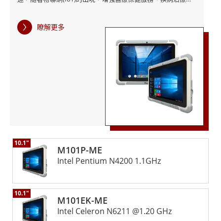
或失去連接。
研究有大量機會。 然而，最近的COVID-19大流行凸顯了許多醫
療機構對如此大規模的疫情爆發毫無準備，為了幫助對抗病
瞭解更多
毒，醫療保健級平板電腦已被證明是前線有效的通信和數據收
融程醫管等級強固型平板電腦是需要可靠、耐用且衛生的
集工具。融程堅固耐用的醫療保健平板電腦為醫療保健專業人
計算設備的醫療機構的理想解決方案。憑藉強大的計算能
員提供了新的便利，使他們能夠收集和傳輸信息、診斷患者並
力和用戶友好的功能，這些堅固耐用的平板電腦可以增強
實時更新患者信息。 20多年來，融程一直是增強型醫療平板電
腦值得信賴的供應商，提供可靠和創新的產品、以客戶為中心
醫療保健工作流程，並幫助醫療保健專業人員為患者提供
的設計解決方案和醫療計算機解決方案。我們的產品在醫院環
最佳的護理。欲了解更多信息，請訪問融程的網站或立即
境中提供無紙化和無膠片通信的優勢，並且所有產品解決方案
都保證可靠的質量（EN-60601-1 和 UL-60601-1）。我們還獲
聯繫我們的團隊。
得了特別認可，例如強固型平板電腦系列的“2021年台灣精品
獎”。 融程最近推出了M101Q8-ME醫療平板電腦，該平板電腦
10.1"
配備Android 9.0操作系統、10.1英寸光學貼合陽光下可讀TFT
M101P-ME
液晶顯示器以及出色的用戶友好型投射電容式觸控螢幕。該平
Intel Pentium N4200 1.1GHz
板電腦搭載Qualcomm® Snapdragon™ 660 (OctaCore 2.2
GHz)、3 GB系統內存和全面的無線連接選項。 M101Q8-ME醫
療平板電腦重量輕，對於需要隨時隨地保持聯繫的醫療保健專
10.1"
M101EK-ME
業人員來說具有高度的移動性，它還足夠堅固，可以承受反复
Intel Celeron N6211 @1.20 GHz
跌落、極端溫度、海拔高度、濕度和水/灰塵暴露，通過了MIL-