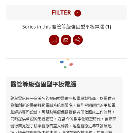
性。這些堅固耐用的平板電腦具有抗菌塗層和防水密封等
FILTER
功能，可以承受經常暴露於刺激性化學品和液體的情況，
確保其使用壽命和可靠性。
Series in this 醫管等級強固型平板電腦
(1)
除了耐用性之外，融程醫管等級強固型平板電腦還配備了
強大的計算平台和一系列旨在增強醫療保健工作流程的功
能。這些平板電腦可用於患者監測、藥物管理和醫學成像
等任務，使其成為醫療保健專業人員的重要工具。
醫管等級強固型平板電腦
融程的醫療保健強固式平板電腦在設計時也充分考慮了用
戶的需求。它們配備了一系列用戶友好的功能，例如觸控
融程電訊是一家著名的堅固型醫療平板電腦製造商，以提供可
靠和創新的醫療移動電腦系統而聞名，這些堅固耐用的平板電
螢幕、手勢控制和手寫筆，可增強用戶體驗並簡化工作流
腦經過專門設計，可幫助醫療保健提供者簡化臨床工作流程，
程。憑藉較長的電池壽命和內置的無線連接選項，醫療保
同時提供卓越的患者護理。 在當今的數字化轉型時代，醫療保
健專業人員可以高效、高效地工作，而無需擔心電量耗盡
健行業見證了精準醫療的重大轉變，遠程醫療近年來發展迅
速，隨著物聯網(IoT)的出現，增強醫療保健服務、疾病治療和