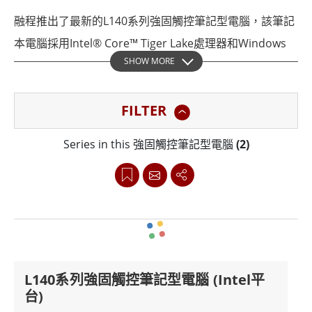
融程推出了最新的L140系列強固觸控筆記型電腦，該筆記
本電腦採用Intel® Core™ Tiger Lake處理器和Windows
SHOW MORE
10 IoT Enterprise操作系統。這款防水筆記本電腦旨在支
持全面的無線連接選項，例如 Wi-Fi、BT、GPS/GLONASS
FILTER
和4GLTE（可選），讓工作人員即使在最偏遠的地點也能
保持連接。L140系列還採用流行的日光可讀面板，解析度
Series in this 強固觸控筆記型電腦
(2)
為1920 x 1080，並採用直接光學貼合、防眩光處理和用戶
友好的投射電容式觸控螢幕。融程L140系列強固筆記型電
腦以堅固的外形提供新一代緊湊、輕便的便攜性。
融程L140TG系列強固觸控筆記型電腦是一款創新解決方
案，旨在幫助警察、消防隊和救援服務等公共部門完成富
L140系列強固觸控筆記型電腦 (Intel平
有挑戰性的工作。該系統與作戰中心進行通信，並在事件
台)
的各個階段為指揮官提供各種管理和決策支持工具。該筆