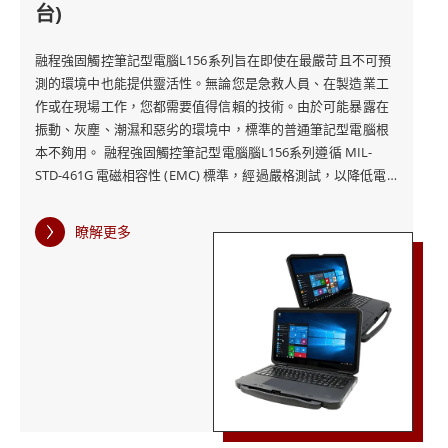
台)
融程強固觸控筆記型電腦L156系列旨在即使在最嚴苛且不可預
測的環境中也能提供靈活性。無論您是急救人員、在製造業工
作或在現場工作，您都需要值得信賴的技術。由於可能暴露在
振動、灰塵、潮濕和惡劣的環境中，標準的普通筆記型電腦根
本不夠用。 融程強固觸控筆記型電腦腦L156系列遵循 MIL-
STD-461G 電磁相容性 (EMC) 標準，經過嚴格測試，以降低電
磁幹擾風險。 此認證可確保高風險環境中的操作完整性，其中
可靠性是不容妥協的。 融程強固觸控筆記型電腦L156系列還提
瞭解更多
供可選配顯示卡，從 Intel 到 NVIDIA。融程的產品採用NVIDIA
T1000和A2000等強大的GPU，以其在驅動尖端筆記型電腦工作
站方面的強大能力而聞名，可滿足從工程、設計到內容創作等
各個領域的需求。同樣，整合式英特爾高級顯示卡（例如英特
爾 A370M）可為需要頂級性能的工業環境帶來量身定制的優
勢。 融程提供堅固耐用的筆記型電腦系列，其移動性和危險防
護能力超越了典型計算機。融程善於傾聽，並致力於與我們的
客戶密切合作，以滿足他們對能夠處理現代應用程式、無論身
在何處都能實現連接、並且能夠持續長時間運行並在各種極端