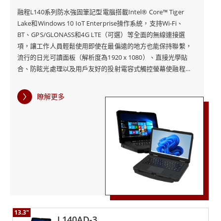
融程L140系列防水強固筆記型電腦搭載Intel® Core™ Tiger
記型電腦專為承受最惡劣的環境而設計，同時保持最高程
Lake和Windows 10 IoT Enterprise操作系統，支持Wi-Fi、
度的功能連接，使其成為惡劣和苛刻環境的完美選擇。
BT、GPS/GLONASS和4G LTE（可選）等全面的無線連接選
項，讓工作人員輕鬆使用即使在最偏遠的地方也能保持聯繫，
流行的日光可讀面板（解析度為1920 x 1080）、直接光學貼
在 融程電訊，客戶可以選擇最堅固的筆記型電腦，以增強
合、防眩光處理以及用戶友好的投射電容式觸控螢幕使融程
抵禦各種環境危害的能力。無論您是在極端溫度還是具有
L140系列防水強固筆記型電腦成為在惡劣和苛刻環境中工作的
人員的絕佳選擇。 融程L140TG強固筆記型電腦經過專門設計，
挑戰性的地形下工作，融程的強固觸控筆記型電腦都經過
瞭解更多
可以承受最惡劣的條件，同時保持最高程度的功能連接，這款
精心設計，能夠承受最嚴苛的環境。融程強固觸控筆記型
堅固耐用的筆記型電腦非常適合抵禦各種環境危害，使其成為
電腦系列是專業人士的完美解決方案，他們需要耐用可靠
公共部門（包括警察、消防隊和救援服務）人員的絕佳選擇。
對於那些在其他技術可能無法承受的具有挑戰性的公共部門環
的設備來應對充滿挑戰的工作環境。
境中工作的人員來說，融程L140TG強固筆記型電腦是理想的解
決方案，這一創新系統旨在與運營中心進行通信，並在事件的
各個階段為指揮官提供各種管理和決策支持工具。 此外，融程
L140TG強固筆記型電腦具有堅固的外形，可提供新一代緊湊輕
便的便攜性，其防水設計確保它可以在任何天氣條件下使用而
不會損壞，其全面的無線連接選項使用戶無論身在何處都可以
13.3"
保持連接。融程L140TG強固筆記型電腦是一款高度可靠且多功
L140AD-3