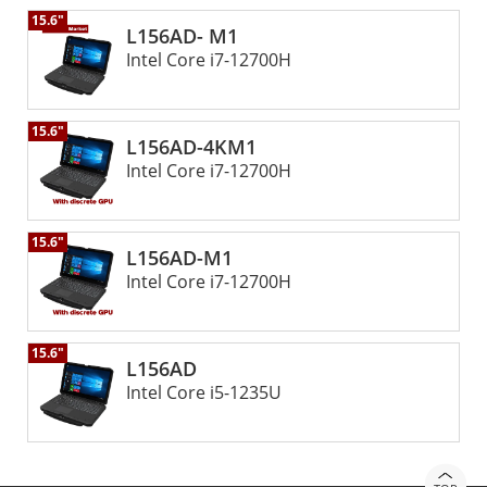
環境下保持功能的計算機的需求。 此外，融程對尖端GPU技術
15.6"
的採用符合邊緣AI運算的趨勢，強大的GPU在本地處理大量資
L156AD- M1
料、提高關鍵應用程式的效率和響應能力方面發揮關鍵作用。
Intel Core i7-12700H
透過融程的堅固耐用的筆記型電腦，專業人士可以利用GPU加
速運算的強大功能輕鬆處理複雜的任務，確保每項工作都能實
現最佳效能和可靠性。
15.6"
L156AD-4KM1
Intel Core i7-12700H
15.6"
L156AD-M1
Intel Core i7-12700H
15.6"
L156AD
Intel Core i5-1235U