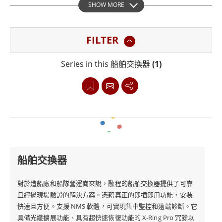
SHOW MORE
計，包含支援 PoE 和光纖擴展的型號，可滿足各種船上需
求。它符合 IEC 60945 和 DNV 標準，即使在衝擊、振動
FILTER
和鹽霧環境下也能可靠運作。無論是用於導航控制、照明
或即時資料傳輸，融程都能實現無縫安全的船上通訊。
Series in this 船舶交換器
(1)
船舶交換器
對於造船廠和船隊營運商來說，融程的船舶交換器提供了可靠
且經過現場驗證的解決方案。憑藉真正的即插即用功能，安裝
快速且方便。支援 NMS 軟體，可實現集中監控和遠端診斷。它
具備光纖擴展功能、具有超快速恢復功能的 X-Ring Pro 冗餘以