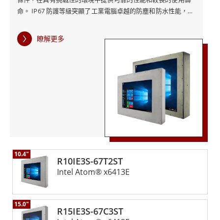
命。 IP67 防護等級突顯了工業電腦卓越的防塵和防水性能，確
保設備即使浸入水中也能有效運作。這使得它特別適合需要暴
露在潮濕和污染物中的環境。堅固的機箱設計不僅可以保護內
瞭解更多
部組件，還可以增強設備的整體彈性，確保在惡劣條件下保持
一致的性能。 IP67不銹鋼電阻機箱式工業電腦配備電阻式觸控
螢幕，即使在戴手套或在潮濕條件下使用時也能可靠運作。此
功能在工業環境中特別有用，因為使用者可能需要在佩戴防護
裝備時與設備互動。電阻式觸控技術可確保準確且靈敏的觸控
輸入，從而提高可用性和生產力。 融程的IP67不銹鋼電阻機箱
式工業電腦將先進的功能與耐用的設計相結合，以滿足各個行
業的獨特需求。無論是在工廠、戶外場所或任何其他惡劣環境
中，這款工業電腦都能提供可靠的運算性能和卓越的耐用性，
使其成為任何要求苛刻的應用的寶貴資產。
10.4"
R10IE3S-67T2ST
Intel Atom® x6413E
15.0"
R15IE3S-67C3ST