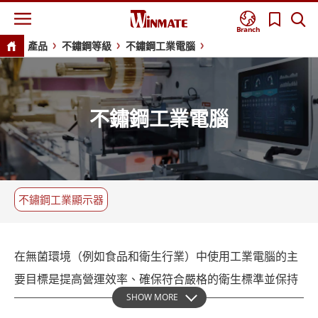
Branch
產品
不鏽鋼等級
不鏽鋼工業電腦
不鏽鋼工業電腦
不鏽鋼工業顯示器
在無菌環境（例如食品和衛生行業）中使用工業電腦的主
要目標是提高營運效率、確保符合嚴格的衛生標準並保持
SHOW MORE
產品完整性。工業電腦作為強大的接口，可促進生產環境