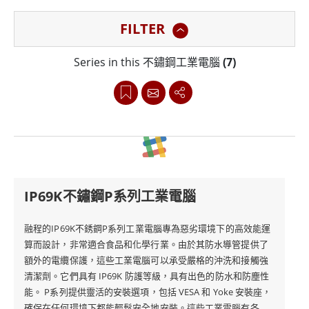
中的即時數據監控、控制和通訊。它們的整合可實現流程
FILTER
的無縫自動化，減少人為幹預並最大限度地降低污染風
險。
Series in this 不鏽鋼工業電腦
(7)
融程提供各種具有不同 IP 認證的工業電腦，範圍從 IP65
到 IP69K。不鏽鋼系列工業電腦以其適應性而著稱，並具
有針對各種工業應用量身定制的多種安裝選項。這種多功
能性可確保無縫整合到現有系統中，無論是壁掛式、面板
安裝式或支架式，都能提供最大的靈活性。這些工業電腦
IP69K不鏽鋼P系列工業電腦
由高性能處理器提供支持，可在要求嚴格的工業環境中實
現高效運行，並由強大的組件和軟體提供支持，實現卓越
融程的IP69K不銹鋼P系列工業電腦專為惡劣環境下的高效能運
算而設計，非常適合食品和化學行業。由於其防水導管提供了
的可靠性和耐用性。
額外的電纜保護，這些工業電腦可以承受嚴格的沖洗和接觸強
清潔劑。它們具有 IP69K 防護等級，具有出色的防水和防塵性
總而言之，融程的不鏽鋼系列工業電腦為食品、飲料和製
能。 P系列提供靈活的安裝選項，包括 VESA 和 Yoke 安裝座，
確保在任何環境下都能輕鬆安全地安裝。這些工業電腦有各種