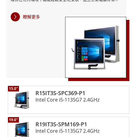
藥行業的工業環境提供了強大的解決方案。憑藉靈活的安
尺寸和配置可供選擇，由英特爾® 酷睿™ 處理器提供支持，並
裝選項、高性能處理器和時尚的不鏽鋼設計，這些工業電
在 Windows 10 IoT Enterprise 上運行，提供卓越的性能和可
瞭解更多
靠性。 投射電容式觸控技術、防眩光處理和直接光學貼合等先
腦可確保可靠的操作、耐用性和易於維護。它們配備先進
進功能可提高觸控精度和可視性，使這些顯示器非常適合戶外
的功能並符合行業標準，提供安全高效的解決方案，滿足
或惡劣環境。儘管結構堅固，P系列工業電腦仍具有時尚、現代
嚴格工業應用的特定需求。
的設計，可無縫整合到工業應用中。 IP69K不鏽鋼P系列工業電
腦體現了融程致力於提供可靠、耐用的運算解決方案。這些堅
固耐用的高效能電腦旨在滿足嚴苛工業環境的獨特需求，確保
最佳效能和效率。
15.0"
R15IT3S-SPC369-P1
Intel Core i5-1135G7 2.4GHz
19.0"
R19IT3S-SPM169-P1
Intel Core i5-1135G7 2.4GHz