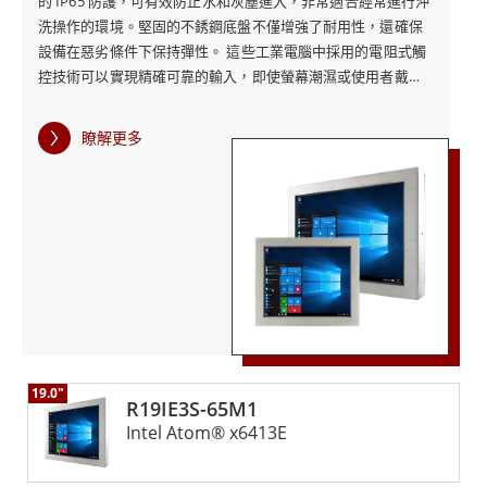
的 IP65 防護，可有效防止水和灰塵進入，非常適合經常進行沖
洗操作的環境。堅固的不銹鋼底盤不僅增強了耐用性，還確保
設備在惡劣條件下保持彈性。 這些工業電腦中採用的電阻式觸
控技術可以實現精確可靠的輸入，即使螢幕潮濕或使用者戴著
手套時也是如此。此功能對於在觸控螢幕經常暴露於濕氣或污
染物的環境中保持操作效率至關重要。無風扇設計加上低功
瞭解更多
耗，有助於提高工業電腦的長期可靠性和能源效率，使其成為
需要耐用性和性能的工業應用的強大解決方案。 此外，IP65不
銹鋼電阻機箱式工業電腦的時尚衛生設計不僅滿足嚴格的清潔
標準，還可以無縫整合到各種工業設定中。這些工業電腦在堅
固耐用和先進功能之間實現了平衡，確保它們能夠承受惡劣環
境的嚴酷，同時提供可靠的高性能操作。
19.0"
R19IE3S-65M1
Intel Atom® x6413E