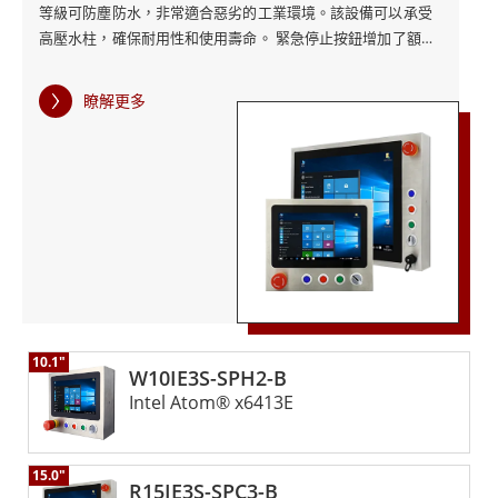
等級可防塵防水，非常適合惡劣的工業環境。該設備可以承受
高壓水柱，確保耐用性和使用壽命。 緊急停止按鈕增加了額外
的安全層，讓工人在需要時快速停止操作。此按鈕位於顯眼位
置，方便操作，可確保在緊急情況下立即回應。 IP65不銹鋼工
瞭解更多
業電腦非常適合製造、食品和飲料以及製藥等行業，適用於衛
生和安全至關重要的領域。其強大的處理器和高解析度顯示器
提供清晰準確的操作視圖，而其可自訂功能可讓企業根據其特
定需求進行客製化。 融程的IP65不銹鋼B系列工業電腦配備緊
急停止按鈕，為提高工業環境的安全性和效率提供了強大且可
靠的解決方案。
10.1"
W10IE3S-SPH2-B
Intel Atom® x6413E
15.0"
R15IE3S-SPC3-B