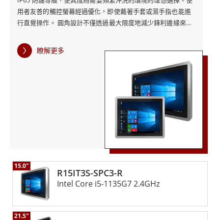
IP65 防護等級，使其成為需要頻繁沖洗的環境的理想選擇。使
用者友善的觸控螢幕經過優化，即使戴著手套或濕手指也能進
行直覺操作。 圓角設計不僅透過最大限度地減少鋒利邊緣來提
高安全性，而且還便於清潔，這對於維持工業環境中的衛生標
準至關重要。多種安裝選項，包括站立或懸掛位置，提供了滿
瞭解更多
足各種操作需求的靈活性。這些工業電腦配備了一系列 I/O
埠，例如 USB、RS232 和乙太網路，確保強大的連接性和相容
性。 融程的IP65不鏽鋼R系列工業電腦經久耐用，採用優質材
料和先進的工程設計，在惡劣環境下提供卓越的耐腐蝕性和可
靠的性能。 Windows 10 IoT Enterprise 的加入帶來了先進的
功能和功能，使這些工業電腦成為工業應用的強大且多功能的
選擇。
15.0"
R15IT3S-SPC3-R
Intel Core i5-1135G7 2.4GHz
21.5"