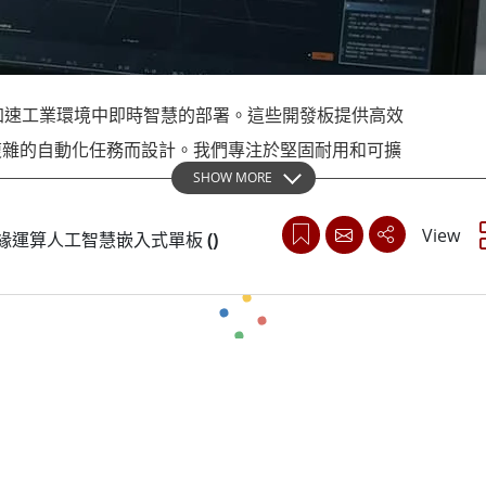
More
天然氣, ATEX等級
人工智慧電腦
X等級強固型平板電腦
邊緣運算人工智慧移動電腦
X等級強固型手持行動電腦
邊緣運算人工智慧工業電腦
加速工業環境中即時智慧的部署。這些開發板提供高效
X等級工業電腦
邊緣運算人工智慧嵌入式電腦
More
複雜的自動化任務而設計。我們專注於堅固耐用和可擴
SHOW MORE
加速選項。部署融程硬體，為下一代邊緣運算人工智慧
View
this 邊緣運算人工智慧嵌入式單板
(
)