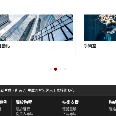
手術室
高度可定
助生成，所有 AI 生成內容皆經人工審核後發布。
功案例
關於融程
技術支援
聯
器
關於融程
保證聲明
聯絡
投資人專區
下載專區