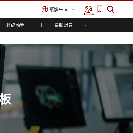
繁體中文
Branch
聯絡融程
最新消息
方案
國防等級
人機介面/工業自動化解決方案
菁英招募
經銷商入口網站
企業刊物
國防等級強固觸控筆記型電腦
船舶解決方案
專業認證／符合標準
國防等級強固型平板電腦
軍事國防解決方案
國防等級超強固型平板電腦
國防等級工業電腦
綠能減碳解決方案
國防等級顯示器 / NVIS 顯示器
金屬和採礦解決方案
國防等級伺服器
地面控制站
板
船舶等級
船舶等級工業電腦
船舶等級顯示器
船舶等級嵌入式電腦