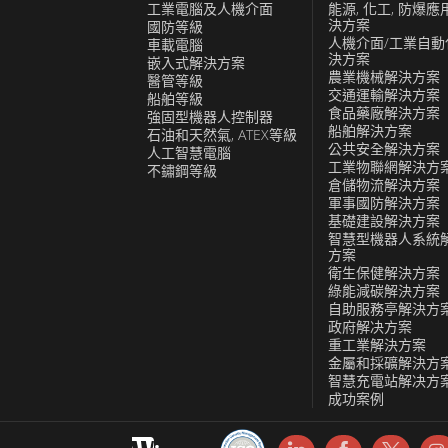
工業電腦及人機介面
能源, 化工, 防爆應
決方案
國防等級
人機介面/工業自動
車載電腦
決方案
嵌入式解決方案
農業機械解決方案
醫管等級
交通運輸解決方案
船舶等級
食品藥廠解決方案
強固型機器人控制器
船舶解決方案
石油和天然氣, ATEX等級
公共安全解決方案
人工智慧電腦
工業物聯網解決方
不鏽鋼等級
倉儲物流解決方案
軍事國防解決方案
基礎建設解決方案
智慧型機器人系統
方案
衛生保健解決方案
綠能減碳解決方案
自助服務亭解決方
政府解决方案
重工業解決方案
金屬和採礦解決方
智慧充電站解决方
成功案例