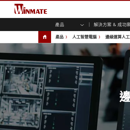
產品
解決方案 & 成功
企業移動通訊電腦
強固型機器人控制器
關於融程
保證聲明
最新產品
工業
人工
投資
下載
新聞
產品
人工智慧電腦
邊緣運算人工
強固觸控筆記型電腦
多點觸
農業機械解決方案
行銷入口網站
展會活動
交通
文件
You
容)
強固型平板控制器
公共安全解決方案
核心技術
工業
部落
開放式
手持行動電腦
機箱式
Windows強固型平板電腦
基礎建設解決方案
智慧
面板安
Android系統強固型平板電腦
自助服務亭解決方案
政府
前面板I
超強固型平板電腦
PoE觸
智慧充電站解决方案
成功
無線電 PoC
USB T
邊緣運算人工智慧移動電腦
車載電腦
嵌入
Windows車載電腦
嵌入式
Android車載電腦
工業物
車載平板電腦
無線電