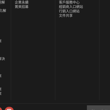
用解
企業永續
客戶服務中心
菁英招募
經銷商入口網站
化解
行銷入口網站
文件共享
案
解決
案
案
案