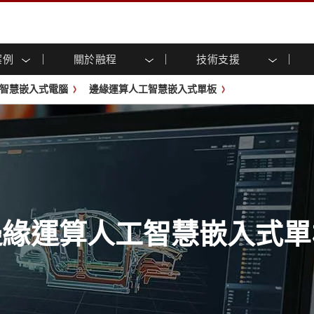
案例
關於融程
技術支援
顯示器
智慧就緒
人專區
專區
與活動
工業電腦及人機介面
能源, 化工, 防爆應用解決
企業永續
客戶服務中心
產品變更通知
智慧嵌入式電腦
邊緣運算人工智慧嵌入式單板
控 (投射電
不銹鋼系列
人機介面 (投射電容觸控)
運輸解決方案
共享
tube頻道
食品藥廠解決方案
虛擬實境展會
戶外顯示器
工業電腦 (投射電容觸控)
物聯網解決方案
格
倉儲物流解決方案
架構
G-WIN系列 / IP67
工業電腦 (電阻觸控)
後置安裝
不銹鋼系列
型機器人系統解決方案
衛生保健解決方案
裝
工業防爆等级
G-WIN系列 / IP67設計
解决方案
重工業解決方案
P65
機架安裝
防爆等级
控
案例
長條形顯示器
長條形數位電子看板
ype-C
OSD 控制器
邊緣運算人工智慧工業電腦
邊緣運算人工智慧嵌入式單
式解決方案
醫管等級
電腦 / IP65 防水強固型電腦
醫管等級強固型平板電腦
聯網閘道器
醫管等級工業電腦
閘道器
醫管等級顯示器