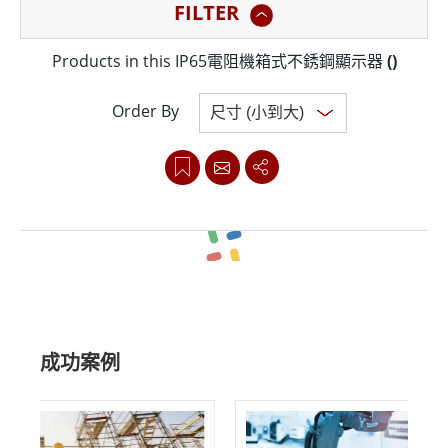
FILTER
案。
Products in this IP65電阻機箱式不銹鋼顯示器
(
)
融程IP65電阻機箱式不銹鋼顯示器是一款堅固耐用的顯示
解決方案，專為承受惡劣環境而設計，其堅固的鋁製外殼
Order By
符合IP65等級，可防塵、防水和其他環境污染物。該顯示
器還經過專門設計，可抵抗衝擊和振動，確保在惡劣條件
下可靠運行。
融程IP65電阻機箱式不銹鋼顯示器擁有高品質電阻式觸控
Clear all
螢幕，可提供精確且靈敏的觸控輸入。觸控螢幕非常耐
用，表面防刮，可承受重複使用，該顯示屏還配備清晰明
成功案例
亮的高解析度液晶面板，使其在任何照明條件下都易於閱
讀和使用。