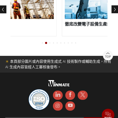
多功能性是融程IP65電阻機箱式不銹鋼顯示器的主要優勢
之一。它兼容多種操作系統，包括Windows、Linux和
Android，可以輕鬆集成到任何工業系統中，該顯示屏有
徹底改變電子設備生產的製造效
不同尺寸可供選擇，範圍從8.4英寸到21.5英寸，使您能夠
為您的應用選擇理想的尺寸。
除了堅固耐用和多功能性之外，融程IP65電阻機箱式不銹
TOP
＊
本頁部分圖片或內容使用生成式 AI 技術製作或輔助生成，所有
鋼顯示器還提供高級功能。例如，它支持多點觸控輸入，
AI 生成內容皆經人工審核後發布。
允許您使用手勢來控制您的工業系統，它還提供多種連接
選項，包括USB、RS232、乙太網路和HDMI，從而可以輕
鬆連接到其他設備和系統。
融程IP65電阻機箱式不銹鋼顯示器用戶友好、操作直觀，
並具有用戶友好的介面，可簡化導航和定制，它包括各種