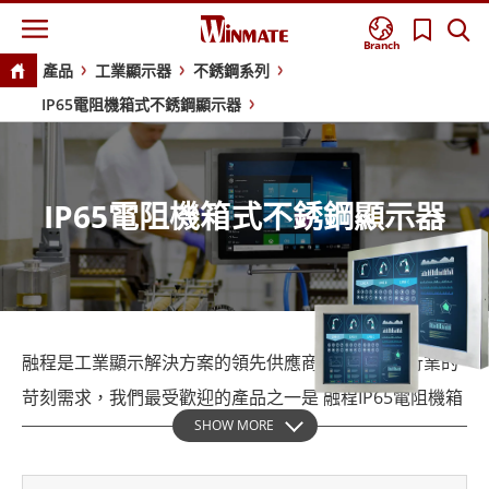
Branch
產品
工業顯示器
不銹鋼系列
IP65電阻機箱式不銹鋼顯示器
IP65電阻機箱式不銹鋼顯示器
融程是工業顯示解決方案的領先供應商，可滿足各行業的
苛刻需求，我們最受歡迎的產品之一是 融程IP65電阻機箱
SHOW MORE
式不銹鋼顯示器。本文將深入探討該產品的功能和優點，
並解釋為什麼它是滿足您的工業顯示器需求的完美解決方