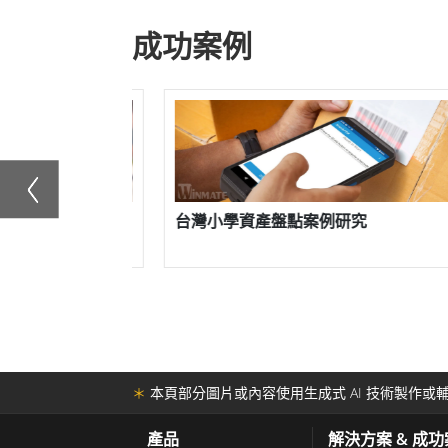
成功案例
研究
智慧家庭自動化的核心
＊
本頁部分圖片或內容使用生成式 AI 技術製作或輔
產品
解決方案 & 成