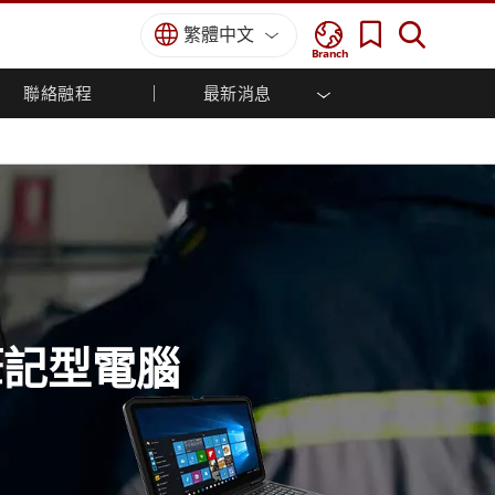
繁體中文
Branch
聯絡融程
最新消息
方案
國防等級
人機介面/工業自動化解決方案
菁英招募
經銷商入口網站
企業刊物
國防等級強固觸控筆記型電腦
船舶解決方案
專業認證／符合標準
國防等級強固型平板電腦
軍事國防解決方案
國防等級超強固型平板電腦
國防等級工業電腦
綠能減碳解決方案
國防等級顯示器 / NVIS 顯示器
金屬和採礦解決方案
國防等級伺服器
地面控制站
筆記型電腦
船舶等級
船舶等級工業電腦
船舶等級顯示器
船舶等級嵌入式電腦