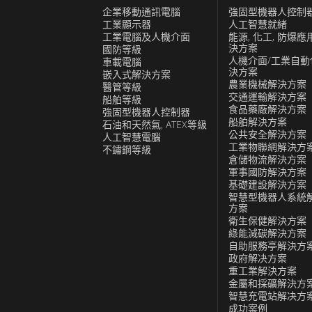
企業移動通訊電腦
強固型機器人控制
工業顯示器
人工智慧就緒
工業電腦及人機介面
能源, 化工, 防爆應
決方案
國防等級
人機介面/工業自動
車載電腦
決方案
嵌入式解決方案
農業機械解決方案
醫管等級
交通運輸解決方案
船舶等級
食品藥廠解決方案
強固型機器人控制器
船舶解決方案
石油和天然氣, ATEX等級
公共安全解決方案
人工智慧電腦
工業物聯網解決方
不鏽鋼等級
倉儲物流解決方案
軍事國防解決方案
基礎建設解決方案
智慧型機器人系統
方案
衛生保健解決方案
綠能減碳解決方案
自助服務亭解決方
政府解决方案
重工業解決方案
金屬和採礦解決方
智慧充電站解决方
成功案例