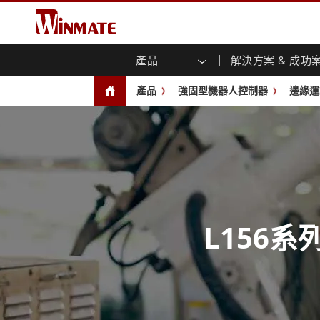
產品
解決方案 & 成功
企業移動通訊電腦
強固型機器人控制器
關於融程
保證聲明
最新產品
工業
人工
投資
下載
新聞
產品
強固型機器人控制器
邊緣運
強固觸控筆記型電腦
多點觸
農業機械解決方案
行銷入口網站
展會活動
交通
文件
You
容)
強固型平板控制器
公共安全解決方案
核心技術
工業
部落
開放式
手持行動電腦
機箱式
Windows強固型平板電腦
基礎建設解決方案
智慧
面板安
Android系統強固型平板電腦
自助服務亭解決方案
政府
前面板I
超強固型平板電腦
PoE觸
智慧充電站解决方案
成功
無線電 PoC
USB T
邊緣運算人工智慧移動電腦
L156
車載電腦
嵌入
Windows車載電腦
嵌入式
Android車載電腦
工業物
車載平板電腦
無線電