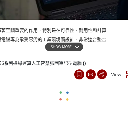
More
天然氣, ATEX等級
人工智慧電腦
X等級強固型平板電腦
邊緣運算人工智慧移動電腦
X等級強固型手持行動電腦
邊緣運算人工智慧工業電腦
揮著至關重要的作用，特別是在可靠性、耐用性和計算
X等級工業電腦
邊緣運算人工智慧嵌入式電腦
More
型電腦專為承受惡劣的工業環境而設計，非常適合整合
SHOW MORE
控制的機器人控制站。融程強固型筆記型電腦中整合了
強了其性能，使其非常適合人工智慧驅動的應用，例如機器人視
this L156系列邊緣運算人工智慧強固筆記型電腦
(
)
型電腦支援自主導航演算法，處理感測器數據並執行無
View
型電腦可實現機器人控制站內的無縫集成，從而促進提
的軍事和工業標準，確保了關鍵任務環境中的可靠性，
過融程堅固耐用的運算解決方案，機器人控制站可以實
化和機器人技術的進步和採用。