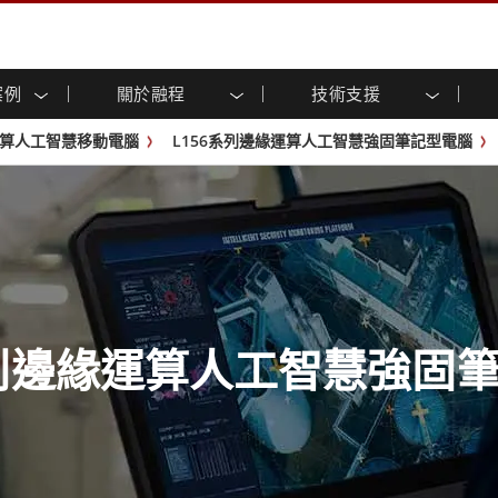
案例
關於融程
技術支援
顯示器
智慧就緒
人專區
專區
與活動
工業電腦及人機介面
能源, 化工, 防爆應用解決
企業永續
客戶服務中心
產品變更通知
算人工智慧移動電腦
L156系列邊緣運算人工智慧強固筆記型電腦
控 (投射電
不銹鋼系列
人機介面 (投射電容觸控)
運輸解決方案
共享
tube頻道
食品藥廠解決方案
虛擬實境展會
戶外顯示器
工業電腦 (投射電容觸控)
物聯網解決方案
格
倉儲物流解決方案
架構
G-WIN系列 / IP67
工業電腦 (電阻觸控)
後置安裝
不銹鋼系列
型機器人系統解決方案
衛生保健解決方案
裝
工業防爆等级
G-WIN系列 / IP67設計
解决方案
重工業解決方案
P65
機架安裝
防爆等级
控
案例
長條形顯示器
長條形數位電子看板
ype-C
OSD 控制器
邊緣運算人工智慧工業電腦
系列邊緣運算人工智慧強固
式解決方案
醫管等級
電腦 / IP65 防水強固型電腦
醫管等級強固型平板電腦
聯網閘道器
醫管等級工業電腦
閘道器
醫管等級顯示器