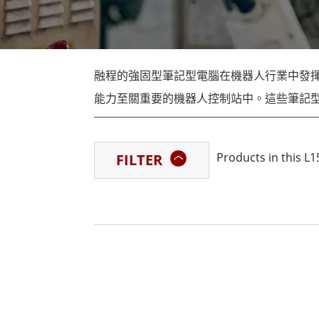
強固型機器人控制器
石油和
邊緣運算人工智慧移動電腦
ATE
機器人控制器
ATE
融程的強固型筆記型電腦在機器人行業中發
ATE
能力至關重要的機器人控制站中。這些筆記
到需要強大運算能力來進行即時資料處理和
NVIDIA 和 Intel 的先進 GPU，增
Products in 
FILTER
覺、導航和自主控制系統。堅固耐用的筆記
人駕駛車輛和機器人平台的導航命令。
透過利用人工智慧功能，融程的強固型筆記
高營運效率、生產力和決策。它們符合嚴格
使它們成為機器人行業各個領域的首選。透
現更高的性能和彈性，支援工業應用中自動