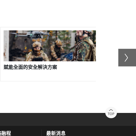
醫療廢棄物的處理
橋樑
TOP
絡融程
最新消息