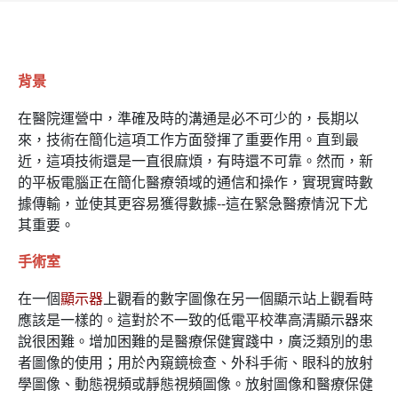
背景
在醫院運營中，準確及時的溝通是必不可少的，長期以
來，技術在簡化這項工作方面發揮了重要作用。直到最
近，這項技術還是一直很麻煩，有時還不可靠。然而，新
的平板電腦正在簡化醫療領域的通信和操作，實現實時數
據傳輸，並使其更容易獲得數據--這在緊急醫療情況下尤
其重要。
手術室
在一個
顯示器
上觀看的數字圖像在另一個顯示站上觀看時
應該是一樣的。這對於不一致的低電平校準高清顯示器來
說很困難。增加困難的是醫療保健實踐中，廣泛類別的患
者圖像的使用；用於內窺鏡檢查、外科手術、眼科的放射
學圖像、動態視頻或靜態視頻圖像。放射圖像和醫療保健