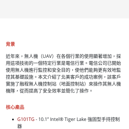
背景
近年來，無人機（UAV）在各個行業的使用顯著增加，採
用這項技術的一個特定行業是電信行業。電信公司已開始
使用無人機進行監控和安全目的，使他們能夠更有效地監
控其基礎設施。本文介紹了北美客戶的成功案例，該客戶
實施了融程無人機控制站（地面控制站）來操作其無人機
機隊，從而提高了安全效率並簡化了操作。
核心產品
G101TG
- 10.1” Intel® Tiger Lake 強固型手持控制
器