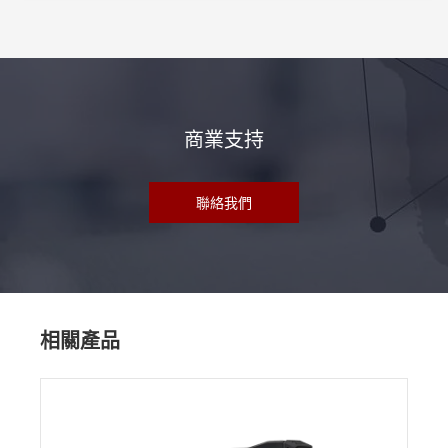
商業支持
聯絡我們
相關產品