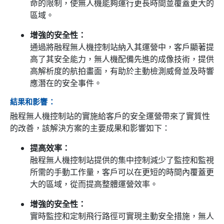
命的限制，使無人機能夠運行更長時間並覆蓋更大的
區域。
增強的安全性：
通過將融程無人機控制站納入其運營中，客戶顯著提
高了其安全能力，無人機配備先進的成像技術，提供
高解析度的航拍畫面，有助於主動檢測威脅並及時響
應潛在的安全事件。
結果和影響：
融程無人機控制站的實施給客戶的安全運營帶來了實質性
的改善，該解決方案的主要成果和影響如下：
提高效率：
融程無人機控制站提供的集中控制減少了監控和監視
所需的手動工作量，客戶可以在更短的時間內覆蓋更
大的區域，從而提高整體運營效率。
增強的安全性：
實時監控和定制飛行路徑可實現主動安全措施，無人