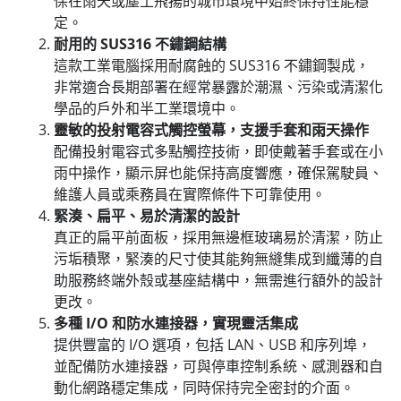
保在雨天或塵土飛揚的城市環境中始終保持性能穩
定。
耐用的 SUS316 不鏽鋼結構
這款工業電腦採用耐腐蝕的 SUS316 不鏽鋼製成，
非常適合長期部署在經常暴露於潮濕、污染或清潔化
學品的戶外和半工業環境中。
靈敏的投射電容式觸控螢幕，支援手套和雨天操作
配備投射電容式多點觸控技術，即使戴著手套或在小
雨中操作，顯示屏也能保持高度響應，確保駕駛員、
維護人員或乘務員在實際條件下可靠使用。
緊湊、扁平、易於清潔的設計
真正的扁平前面板，採用無邊框玻璃易於清潔，防止
污垢積聚，緊湊的尺寸使其能夠無縫集成到纖薄的自
助服務終端外殼或基座結構中，無需進行額外的設計
更改。
多種 I/O 和防水連接器，實現靈活集成
提供豐富的 I/O 選項，包括 LAN、USB 和序列埠，
並配備防水連接器，可與停車控制系統、感測器和自
動化網路穩定集成，同時保持完全密封的介面。