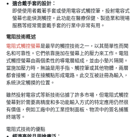
適合戴手套的設計：
即使使用者戴著手套或使用電容式觸控筆，投射電容式
螢幕也能偵測觸控。此功能在醫療保健、製造業和現場
服務等經常需要戴手套的行業中非常有用。
電阻技術概述
電阻式觸控螢幕
是最早的觸控技術之一，以其簡單性而聞
名和可靠性。它們依靠施加在螢幕上的壓力來工作。電阻
式觸控螢幕由兩個柔性的導電層組成，並由小墊片隔開。
當施加壓力時，無論是用手指、觸控筆或其他物體，兩層
都會接觸，並在接觸點形成電路。此交互被註冊為輸入，
系統決定觸摸的位置。
雖然投射電容式等新技術佔據了許多市場，但電阻式觸控
螢幕對於需要高精度和多功能輸入方式的特定應用仍然很
有價值，例如工廠中的工業控制面板、物流中的簽名捕獲
終端等。
電阻式技術的優點
經濟高效且用途廣泛：