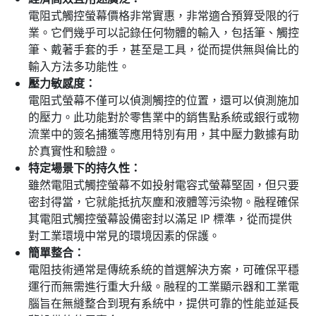
電阻式觸控螢幕價格非常實惠，非常適合預算受限的行
業。它們幾乎可以記錄任何物體的輸入，包括筆、觸控
筆、戴著手套的手，甚至是工具，從而提供無與倫比的
輸入方法多功能性。
壓力敏感度：
電阻式螢幕不僅可以偵測觸控的位置，還可以偵測施加
的壓力。此功能對於零售業中的銷售點系統或銀行或物
流業中的簽名捕獲等應用特別有用，其中壓力數據有助
於真實性和驗證。
特定場景下的持久性：
雖然電阻式觸控螢幕不如投射電容式螢幕堅固，但只要
密封得當，它就能抵抗灰塵和液體等污染物。融程確保
其電阻式觸控螢幕設備密封以滿足 IP 標準，從而提供
對工業環境中常見的環境因素的保護。
簡單整合：
電阻技術通常是傳統系統的首選解決方案，可確保平穩
運行而無需進行重大升級。融程的工業顯示器和工業電
腦旨在無縫整合到現有系統中，提供可靠的性能並延長