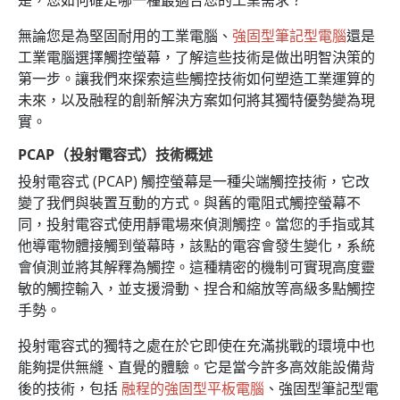
無論您是為堅固耐用的工業電腦、
強固型筆記型電腦
還是
工業電腦選擇觸控螢幕，了解這些技術是做出明智決策的
第一步。讓我們來探索這些觸控技術如何塑造工業運算的
未來，以及融程的創新解決方案如何將其獨特優勢變為現
實。
PCAP（投射電容式）技術概述
投射電容式 (PCAP) 觸控螢幕是一種尖端觸控技術，它改
變了我們與裝置互動的方式。與舊的電阻式觸控螢幕不
同，投射電容式使用靜電場來偵測觸控。當您的手指或其
他導電物體接觸到螢幕時，該點的電容會發生變化，系統
會偵測並將其解釋為觸控。這種精密的機制可實現高度靈
敏的觸控輸入，並支援滑動、捏合和縮放等高級多點觸控
手勢。
投射電容式的獨特之處在於它即使在充滿挑戰的環境中也
能夠提供無縫、直覺的體驗。它是當今許多高效能設備背
後的技術，包括
融程的強固型平板電腦
、強固型筆記型電