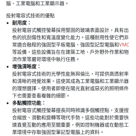
腦、工業電腦和工業顯示器。
投射電容式技術的優點
耐用度：
投射電容式觸控螢幕採用堅固的玻璃表面設計，具有出
色的抗刮傷性和寬溫度變化能力。這種耐用性使它們非
常適合融程的強固型平板電腦、強固型記型電腦和
VMC
等設備，這些設備旨在在建築工地、戶外野外作業和物
流作業等嚴苛環境中執行任務。
增強清晰度：
投射電容式技術的光學性能無與倫比，可提供高透射率
和清晰的視覺效果。這使其成為工業電腦和工業顯示器
的理想選擇，使用者即使在陽光直射或惡劣的照明條件
下也需要查看複雜的細節。
多點觸控功能：
投射電容式觸控螢幕擅長同時辨識多個觸控點，支援捏
合縮放、滑動和旋轉等現代手勢。這些功能對於需要快
速直覺互動的應用至關重要，例如控制機器或在動態工
業環境中存取強固型筆記型電腦上的資料。