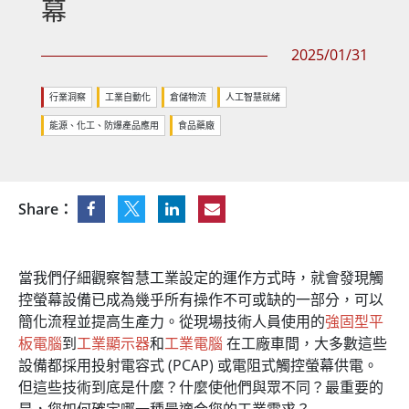
幕
2025/01/31
行業洞察
工業自動化
倉儲物流
人工智慧就緒
能源、化工、防爆產品應用
食品藥廠
Share：
當我們仔細觀察智慧工業設定的運作方式時，就會發現觸
控螢幕設備已成為幾乎所有操作不可或缺的一部分，可以
簡化流程並提高生產力。從現場技術人員使用的
強固型平
板電腦
到
工業顯示器
和
工業電腦
在工廠車間，大多數這些
設備都採用投射電容式 (PCAP) 或電阻式觸控螢幕供電。
但這些技術到底是什麼？什麼使他們與眾不同？最重要的
是，您如何確定哪一種最適合您的工業需求？