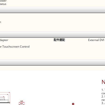
 power
status
n
dapter
配件選配
External DVI
or Touchscreen Control
1.
co
2.
ne
3.