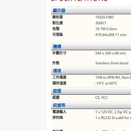
顯示器
解析度
1920x1080
對比度
3000:1
色階
16.7M Colors
可視區
476.64x268.11 mm
機構
外觀尺寸
544 x 340 x 68 mm
外殼
Stainless front bezel
環境
工作濕度
10% to 90% RH, Non-
儲存溫度
-10°C to 60°C
認證
認證
CE, FCC
訊號埠
電源輸入
1 x 12V DC, 2.5φ DC j
序列埠
1 x RS232 D-sub9 for 