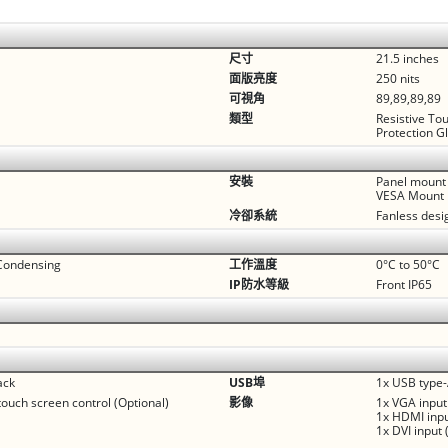
尺寸
21.5 inches
面版亮度
250 nits
可視角
89,89,89,89
類型
Resistive To
Protection G
安裝
Panel mount
VESA Mount
冷卻系統
Fanless desi
Condensing
工作溫度
0°C to 50°C
IP防水等級
Front IP65
ack
USB埠
1x USB type-
touch screen control (Optional)
影像
1x VGA input
1x HDMI inpu
1x DVI input 