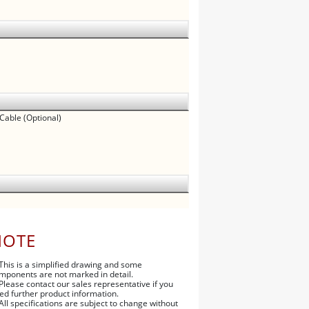
 Cable (Optional)
NOTE
 This is a simplified drawing and some
mponents are not marked in detail.
 Please contact our sales representative if you
ed further product information.
 All specifications are subject to change without