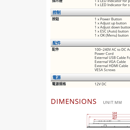
指示燈
1 x LED Indicator for
1 x LED Indicator for 
控制
按鈕
1 x Power Button
1 x Adjust up button
1 x Adjust down butto
1 x ESC (Auto) button
1 x OK (Menu) button
配件
配件
100~240V AC to DC A
Power Cord
External USB Cable F
External VGA Cable
External HDMI Cable
VESA Screws
電源
電源規格
12V DC
DIMENSIONS
UNIT:MM